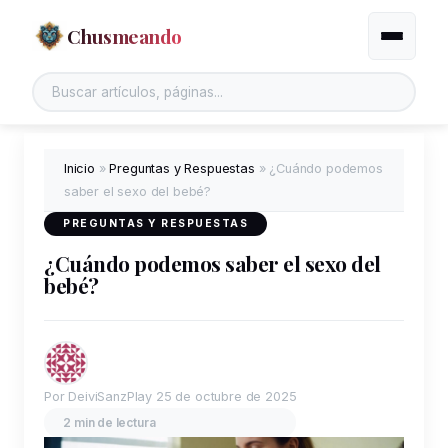
Chusmeando
Alternar
Inicio
»
Preguntas y Respuestas
»
¿Cuándo podemos
saber el sexo del bebé?
PREGUNTAS Y RESPUESTAS
¿Cuándo podemos saber el sexo del
bebé?
Por DeiviSanzPlay
25 de octubre de 2025
2 min de lectura