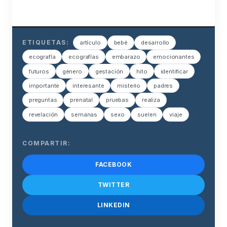
ETIQUETAS:
artículo
bebé
desarrollo
ecografía
ecografías
embarazo
emocionantes
futuros
género
gestación
hito
identificar
importante
interesante
misterio
padres
preguntas
prenatal
pruebas
realiza
revelación
semanas
sexo
suelen
viaje
COMPARTIR:
FACEBOOK
TWITTER
LINKEDIN