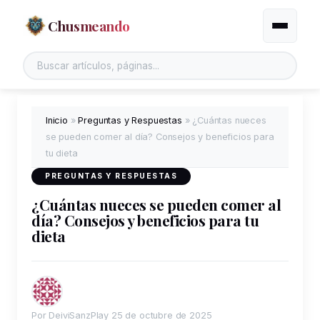
Chusmeando
Alternar
Buscar en el sitio
Inicio
»
Preguntas y Respuestas
»
¿Cuántas nueces
se pueden comer al día? Consejos y beneficios para
tu dieta
PREGUNTAS Y RESPUESTAS
¿Cuántas nueces se pueden comer al
día? Consejos y beneficios para tu
dieta
Por DeiviSanzPlay
25 de octubre de 2025