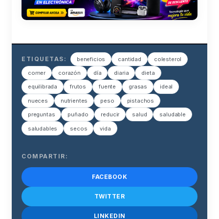
ETIQUETAS:
beneficios
cantidad
colesterol
comer
corazón
día
diaria
dieta
equilibrada
frutos
fuente
grasas
ideal
nueces
nutrientes
peso
pistachos
preguntas
puñado
reducir
salud
saludable
saludables
secos
vida
COMPARTIR:
FACEBOOK
TWITTER
LINKEDIN