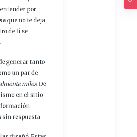
Ac
a entender por
sa
que no te deja
o de ti se
.
de generar tanto
como un par de
ralmente miles
. De
ismo en el sitio
información
 sin respuesta.
las diseñó. Estas