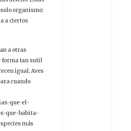
solo organismo:
a a ciertos
gan a otras
 forma tan sutil
recen igual. Aves
 para cuando
ias-que-el-
es-que-habita-
 especies más