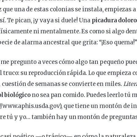
z que una de estas colonias se instala, empiezas 
í. Te pican, ¡y vaya si duele! Una
picadura doloro
físicamente ni mentalmente. Es como si algo dentr
pecie
de alarma ancestral que grita: “¡Eso quema!”
o me pregunto a veces cómo algo tan pequeño pue
el truco: su
reproducción rápida
. Lo que empieza 
 cuestión de semanas se convierte en miles.
Lite
l biológico
no sea pan comido. Puedes leerlo tú m
://www.aphis.usda.gov
), que tiene un montón de 
tre tú y yo… también hay un montón de preguntas
 casi poético —o trágico— en cómo la
naturaleza