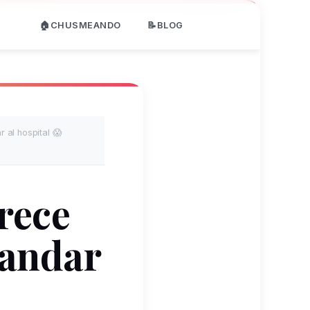
🏠CHUSMEANDO
📝BLOG
 al hospital 😱
rece
mandar