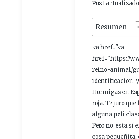
Post actualizado
Resumen
<a href="<a
href="https://
w
reino-animal/g
identificacion-y
Hormigas en Esp
roja
. Te
juro
que 
alguna peli clas
Pero no, esta sí
cosa pequeñita, 