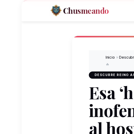
Chusmeando
Inicio
»
Descubr
🔥
DESCUBRE REINO A
Esa ‘
inofe
al hos