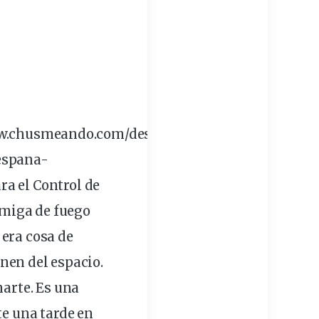
ww.chusmeando.com/descubre-
espana-
a el Control de
rmiga de
fuego
era cosa de
nen del espacio.
marte. Es una
te una tarde en