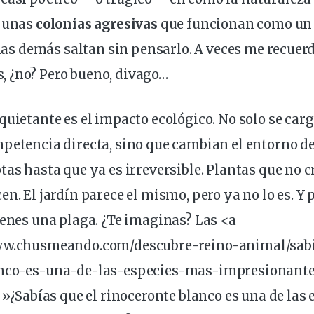
n unas
colonias agresivas
que funcionan como un 
, las demás saltan sin pensarlo. A veces me recuerd
 ¿no? Pero bueno, divago…
quietante es el
impacto ecológico
. No solo se car
petencia directa, sino que cambian el entorno de
tas hasta que ya es irreversible. Plantas que no c
en. El jardín parece el mismo, pero ya no lo es. Y
ienes una plaga. ¿Te imaginas? Las <a
www.chusmeando.com/descubre-reino-animal/sab
anco-es-una-de-las-especies-mas-impresionant
e=»¿Sabías que el rinoceronte blanco es una de las