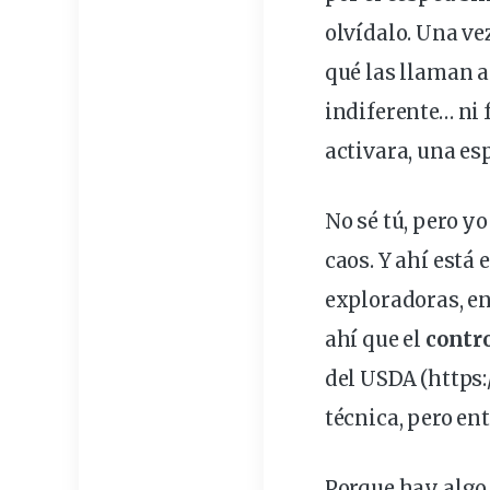
olvídalo. Una ve
qué las llaman as
indiferente… ni 
activara, una
es
No sé tú, pero y
caos. Y ahí está 
exploradoras, en
ahí que el
contro
del USDA (
https
técnica, pero en
Porque hay algo