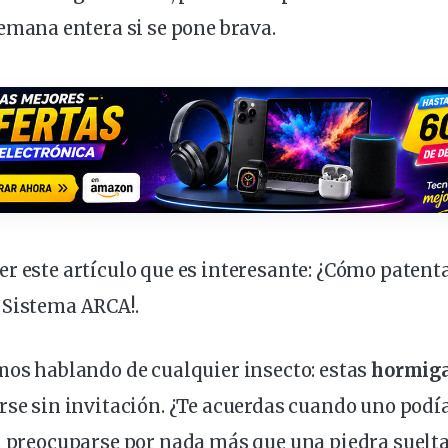
emana entera si se pone brava.
r este artículo que es interesante:
¿Cómo patenta
¡Sistema ARCA!
.
mos hablando de cualquier insecto: estas
hormiga
rse sin invitación. ¿Te acuerdas cuando uno podí
n preocuparse por nada más que una piedra suelta