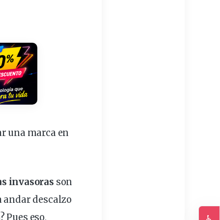
r una marca en
s invasoras
son
a andar descalzo
? Pues eso,
♿