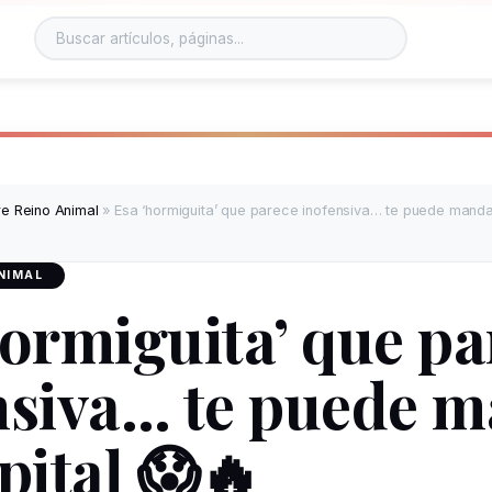
e Reino Animal
»
Esa ‘hormiguita’ que parece inofensiva… te puede mandar
NIMAL
hormiguita’ que pa
nsiva… te puede 
pital 😱🔥