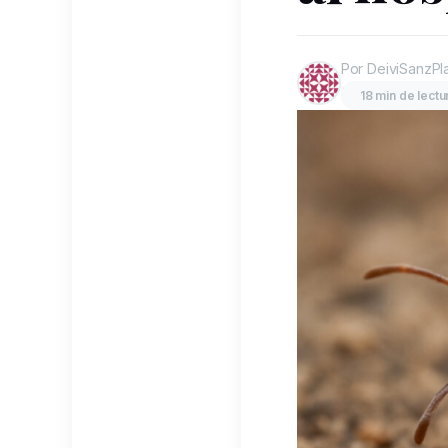
Por DeiviSanzPl
18 min de lectu