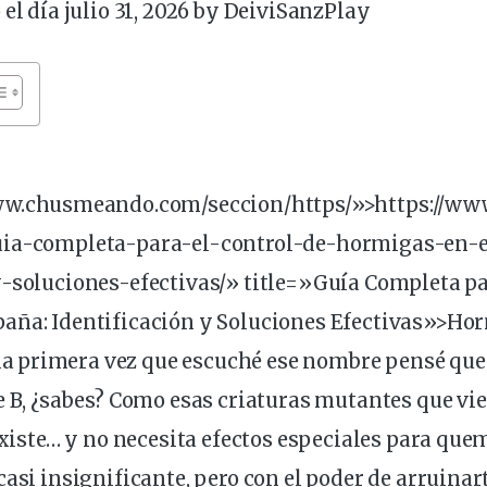
 el día julio 31, 2026 by
DeiviSanzPlay
ww
.chusmeando.com/seccion/https/»>https://w
uia-completa-para-el-
control
-de-
hormigas
-en-
-soluciones-efectivas/» title=»Guía Completa par
aña: Identificación y Soluciones Efectivas»>Ho
la primera vez que escuché ese nombre pensé que 
e B, ¿sabes? Como esas
criaturas
mutantes que vie
 existe… y no necesita efectos especiales para que
casi insignificante, pero con el poder de arruinar