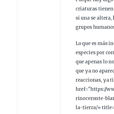
criaturas tiene
si una se altera
grupos humanos,
Lo que es más in
especies
por com
que apenas lo no
que ya no aparec
reaccionas, ya t
href="https://
rinoceronte-bl
la-
tierra
/» titl