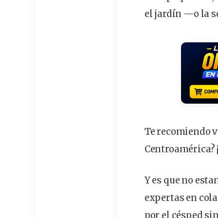
el
jardín
—o la s
Te recomiendo ve
Centroamérica? 
Y es que no esta
expertas en cola
por el césped si