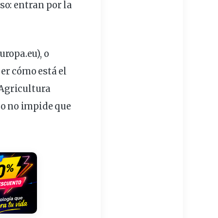
so: entran por la
europa.eu
), o
ber cómo está el
 Agricultura
eso no impide que