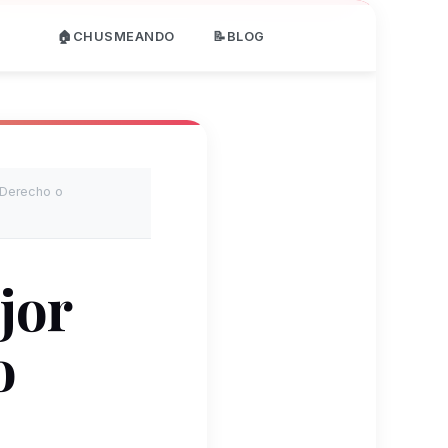
🏠CHUSMEANDO
📝BLOG
 Derecho o
jor
o