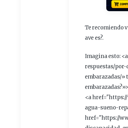
Te recomiendo ve
ave es?
.
Imagina esto: 
respuestas/por-
embarazadas/» ti
embarazadas?»>do
<a href="https
agua-sueno-repa
href="https://w