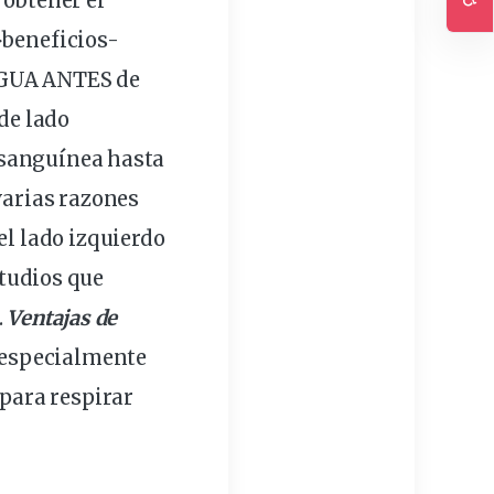
 obtener el
Ac
>beneficios-
AGUA ANTES de
de lado
sanguínea hasta
varias
razones
l lado izquierdo
tudios que
.
Ventajas de
 especialmente
 para respirar