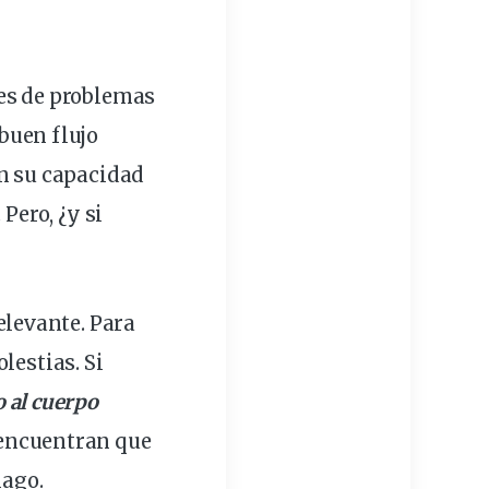
es de
problemas
buen flujo
n su capacidad
Pero, ¿y si
elevante. Para
lestias. Si
o al cuerpo
encuentran
que
mago.