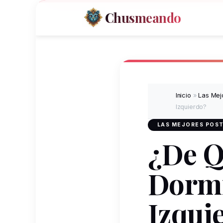
Chusmeando
Inicio
»
Las Mej
Izquierdo?
LAS MEJORES POST
¿De Q
Dormi
Izqui