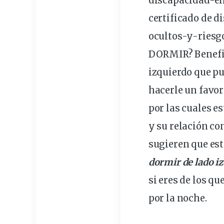
discapacidad-e
certificado de d
ocultos-y-
riesg
DORMIR? Benefic
izquierdo que p
hacerle un favor
por las cuales e
y su relación co
sugieren
que es
dormir de lado i
si eres de los q
por la
noche
.