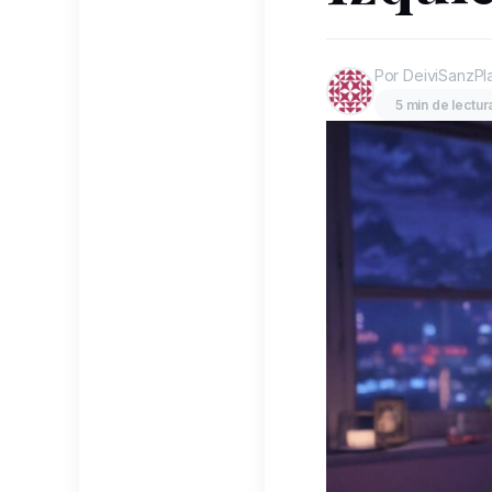
Por DeiviSanzPl
5 min de lectur