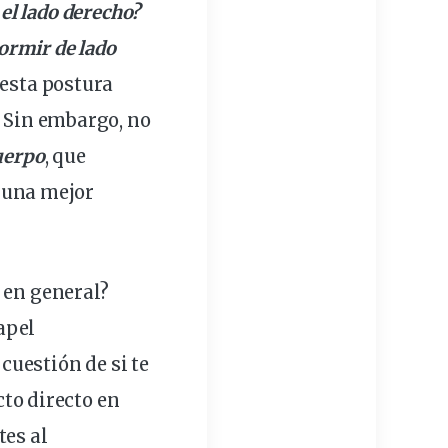
el lado derecho?
ormir de lado
 esta
postura
. Sin embargo, no
cuerpo
, que
n una mejor
 en general?
apel
cuestión de si te
cto
directo en
tes al