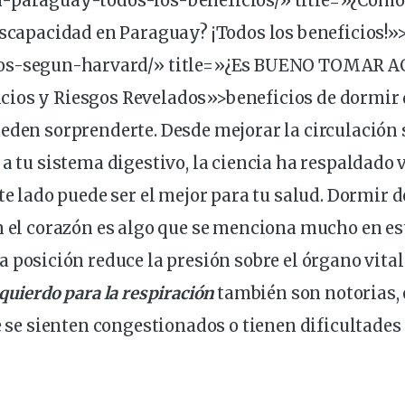
n-paraguay-todos-los-
beneficios
/» title=»¿Cómo
iscapacidad en Paraguay? ¡Todos los beneficios!»
os
-segun-harvard/» title=»¿Es BUENO TOMAR 
ios y Riesgos Revelados»>beneficios de dormir 
ueden sorprenderte. Desde
mejorar la
circulación
 a tu sistema digestivo, la ciencia ha respaldado 
ste lado puede
ser el mejor
para tu
salud
.
Dormir de
n el
corazón
es algo que se menciona mucho en es
ta
posición
reduce la
presión
sobre el órgano vital
zquierdo para la
respiración
también son notorias,
ue se sienten congestionados o tienen dificultades