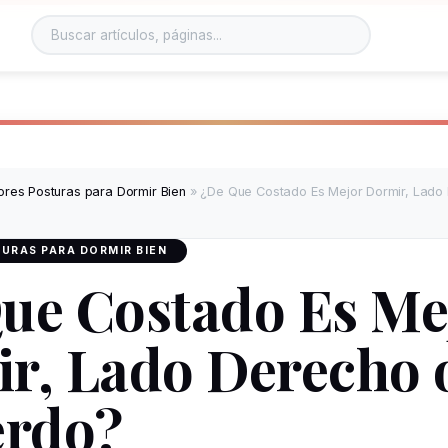
ores Posturas para Dormir Bien
»
¿De Que Costado Es Mejor Dormir, Lado
URAS PARA DORMIR BIEN
ue Costado Es Me
r, Lado Derecho 
erdo?