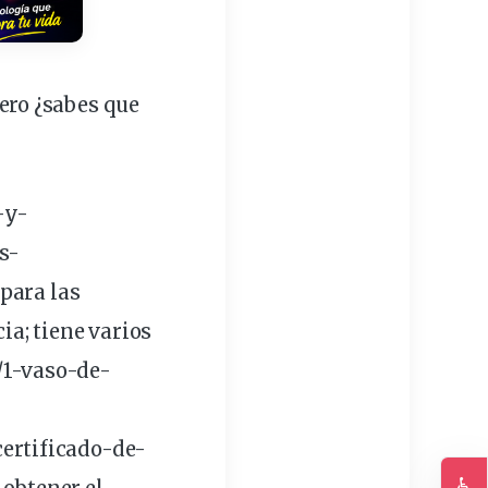
ero ¿sabes que
-y-
s-
para las
a; tiene varios
/1-vaso-de-
ertificado-de-
♿