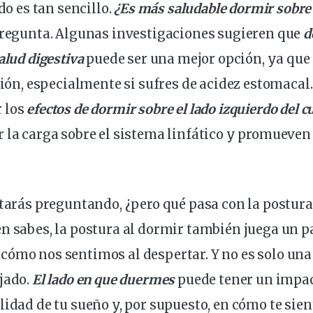
odo es tan sencillo.
¿Es más saludable dormir sobre 
pregunta. Algunas investigaciones sugieren que
d
salud
digestiva
puede ser una mejor
opción
, ya que
tión
, especialmente si sufres de acidez estomacal
 los
efectos de dormir sobre el lado izquierdo del 
r
la carga sobre el sistema linfático y promueve
starás preguntando, ¿pero qué pasa con la postura
en sabes,
la postura al dormir
también juega un p
cómo nos sentimos al despertar. Y no es solo una 
jado.
El lado en que duermes
puede tener un
impa
lidad de tu
sueño
y, por supuesto, en cómo te sien