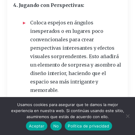
4. Jugando con Perspectivas:
Coloca espejos en ángulos
inesperados o en lugares poco
convencionales para crear
perspectivas interesantes y efectos
visuales sorprendentes. Esto añadirá
un elemento de sorpresa y asombro al
diseño interior, haciendo que el
espacio sea más intrigante y
memorable.
Utiliza espejos en formas no
Usamos cookies para asegurar que te damos la mejor
convencionales, como círculos,
experiencia en nuestra web. Si continúas usando este sitio,
asumiremos que estás de acuerdo con ello.
hexágonos o formas asimétricas, para
Aceptar
No
Política de privacidad
agregar un toque de originalidad y