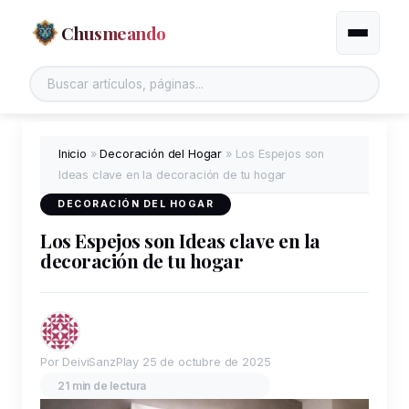
Chusmeando
Alternar
Buscar en el sitio
Inicio
»
Decoración del Hogar
»
Los Espejos son
Ideas clave en la decoración de tu hogar
DECORACIÓN DEL HOGAR
Los Espejos son Ideas clave en la
decoración de tu hogar
Por DeiviSanzPlay
25 de octubre de 2025
21 min de lectura