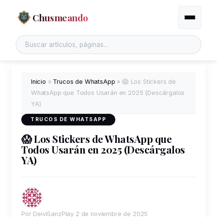
Chusmeando
Alternar
Buscar en el sitio
Inicio
»
Trucos de WhatsApp
»
😱 Los Stickers de
WhatsApp que Todos Usarán en 2025 (Descárgalos
YA)
TRUCOS DE WHATSAPP
😱 Los Stickers de WhatsApp que
Todos Usarán en 2025 (Descárgalos
YA)
Por DeiviSanzPlay
2 de noviembre de 2025