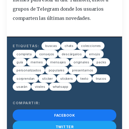
grupos de Telegram donde los usuarios
comparten las últimas novedades.
ETIQUETAS:
buscas
chats
colecciones
completa
consejos
descárgalos
emojis
guía
memes
mensajes
originales
packs
personalizados
populares
presentamos
sorprendan
sticker
stickers
texto
trucos
usarán
virales
whatsapp
COMPARTIR:
FACEBOOK
TWITTER