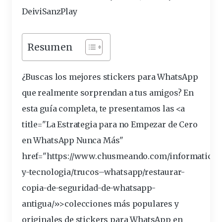
DeiviSanzPlay
Resumen
¿Buscas los mejores
stickers
para WhatsApp
que realmente
sorprendan
a tus amigos? En
esta
guía
completa
, te
presentamos
las <a
title="La Estrategia para no Empezar de Cero
en WhatsApp Nunca Más"
href="https://www.chusmeando.com/informatica-
y-tecnologia/
trucos
–
whatsapp
/restaurar-
copia-de-seguridad-de-whatsapp-
antigua/»>
colecciones
más
populares
y
originales
de stickers para WhatsApp en