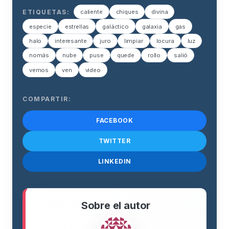
ETIQUETAS:
caliente
chiques
divina
especie
estrellas
galáctico
galaxia
gas
halo
interesante
juro
limpiar
locura
luz
nomás
nube
puse
quede
rollo
salió
vemos
ven
video
COMPARTIR:
FACEBOOK
TWITTER
LINKEDIN
Sobre el autor