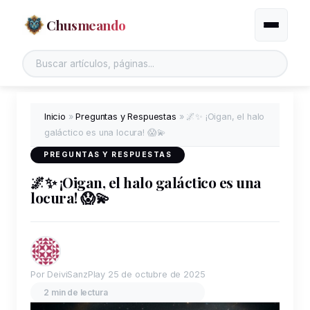
Chusmeando
Alternar
Buscar en el sitio
Inicio
»
Preguntas y Respuestas
»
🌌✨ ¡Oigan, el halo
galáctico es una locura! 😱💫
PREGUNTAS Y RESPUESTAS
🌌✨ ¡Oigan, el halo galáctico es una
locura! 😱💫
Por DeiviSanzPlay
25 de octubre de 2025
2 min de lectura