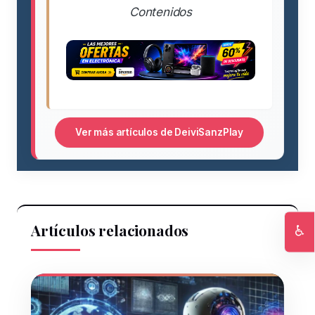
Contenidos
Ver más artículos de DeiviSanzPlay
Artículos relacionados
♿
Ac