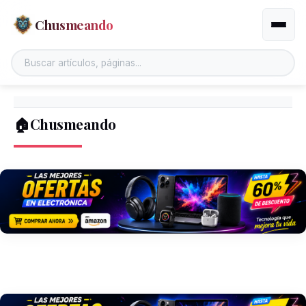
Chusmeando
Altern
🏠Chusmeando