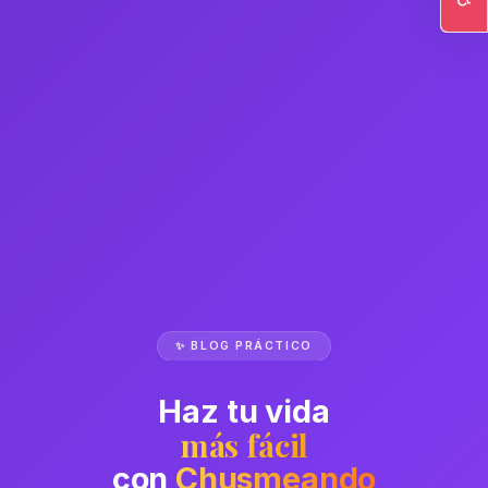
Ac
✨ BLOG PRÁCTICO
Haz tu vida
más fácil
con
Chusmeando