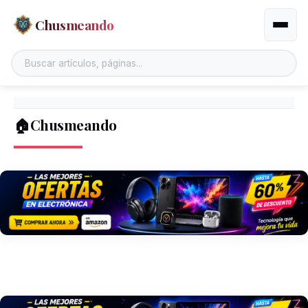
Chusmeando
Altern
🏠Chusmeando