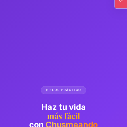
Ac
✨ BLOG PRÁCTICO
Haz tu vida
más fácil
con
Chusmeando