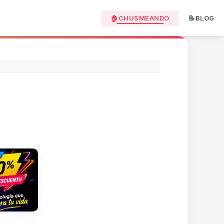
🏠CHUSMEANDO
📝BLOG