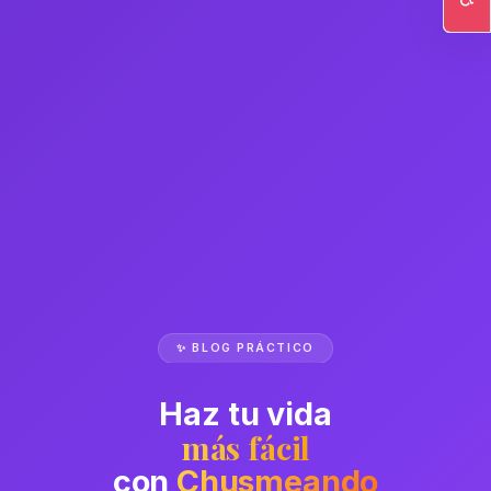
Ac
✨ BLOG PRÁCTICO
Haz tu vida
más fácil
con
Chusmeando