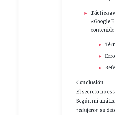
Táctica a
«Google E
contenido
Térm
Erro
Refe
Conclusión
El secreto no es
Según mi análisi
redujeron su det