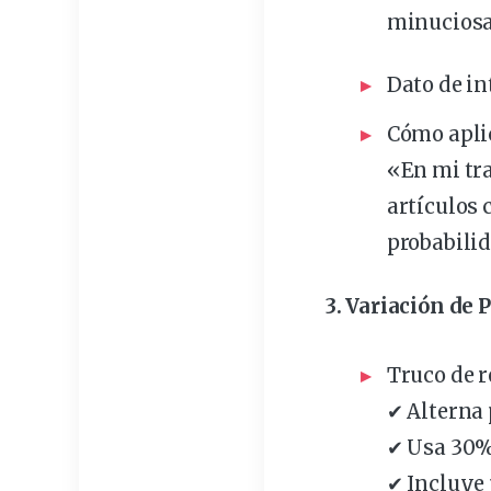
minuciosam
Dato de in
Cómo apli
«En mi tr
artículos 
probabili
3. Variación de 
Truco de r
✔ Alterna 
✔ Usa 30%
✔ Incluye 