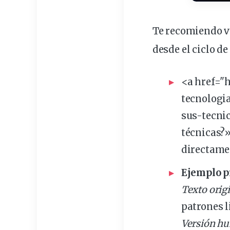
Te recomiendo ve
desde el ciclo d
<a href="
tecnolog
sus-tecnic
técnicas?
directame
Ejemplo p
Texto orig
patrones
l
Versión h