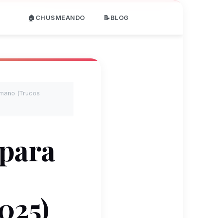
🏠CHUSMEANDO
📝BLOG
mano (Trucos
para
025)