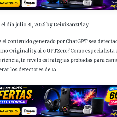
 el día julio 31, 2026 by
DeiviSanzPlay
 el contenido
generado
por ChatGPT sea
detecta
mo Originality.ai o GPTZero? Como
especialista
eriencia
, te
revelo
estrategias
probadas
para
camu
erar
los
detectores
de IA.