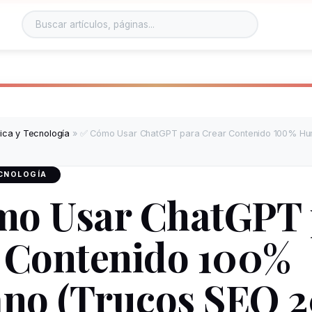
Buscar en el sitio
tica y Tecnología
»
✅ Cómo Usar ChatGPT para Crear Contenido 100% Hu
ECNOLOGÍA
o Usar ChatGPT 
 Contenido 100%
o (Trucos SEO 2