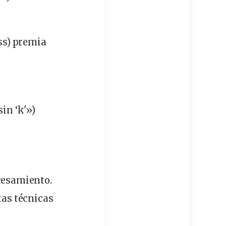
ss) premia
sin ‘k'»)
ocesamiento.
tas técnicas