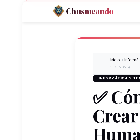
Chusmeando
Inicio
»
Informá
SEO 2025)
INFORMÁTICA Y T
✅ Cóm
Crear
Human