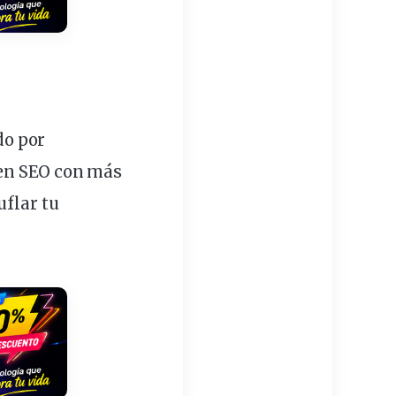
do
por
en SEO con más
flar
tu