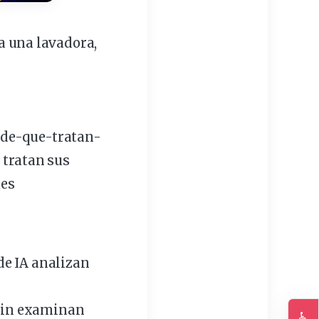
 una lavadora,
de-que-tratan-
 tratan sus
ues
de IA analizan
tin examinan
♿