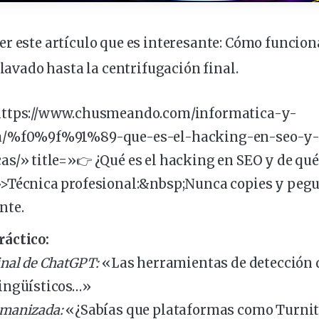
r este artículo que es interesante:
Cómo funciona
e lavado hasta la centrifugación final
.
https://www.chusmeando.com/informatica-y-
ia/%f0%9f%91%89-que-es-el-hacking-en-
seo
-y-
as/» title=»👉 ¿Qué es el hacking en SEO y de qué
»>Técnica profesional:&
nbsp
;Nunca copies y peg
nte.
ráctico:
inal de ChatGPT:
«Las herramientas de
detección
ingüísticos…»
umanizada:
«¿Sabías que plataformas como Turni