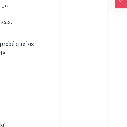
r…»
Ac
icas.
probé que los
de
lo)