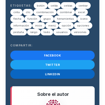
ETIQUETAS:
botón
celda
celdas
centrar
cinta
clic
combinación
combinar
excel
flecha
función
grupo
herramientas
icono
información
inicio
menú
opción
opciones
pestaña
rango
texto
usuarios
versiones
COMPARTIR:
FACEBOOK
TWITTER
LINKEDIN
Sobre el autor