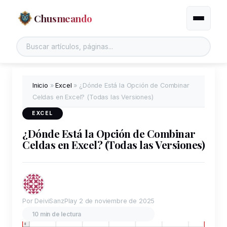
Chusmeando
Alternar
Inicio
»
Excel
»
¿Dónde Está la Opción de Combinar
Celdas en Excel? (Todas las Versiones)
EXCEL
¿Dónde Está la Opción de Combinar
Celdas en Excel? (Todas las Versiones)
Por DeiviSanzPlay
2 de noviembre de 2025
10 min de lectura