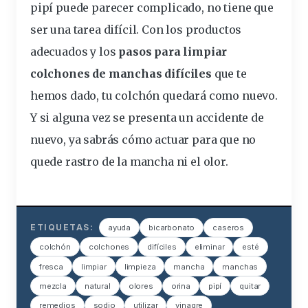
pipí puede parecer complicado, no tiene que
ser una tarea difícil. Con los productos
adecuados y los
pasos para limpiar
colchones de manchas difíciles
que te
hemos dado, tu colchón quedará como nuevo.
Y si alguna vez se presenta un accidente de
nuevo, ya sabrás cómo actuar para que no
quede rastro de la mancha ni el olor.
ETIQUETAS:
ayuda
bicarbonato
caseros
colchón
colchones
difíciles
eliminar
esté
fresca
limpiar
limpieza
mancha
manchas
mezcla
natural
olores
orina
pipí
quitar
remedios
sodio
utilizar
vinagre