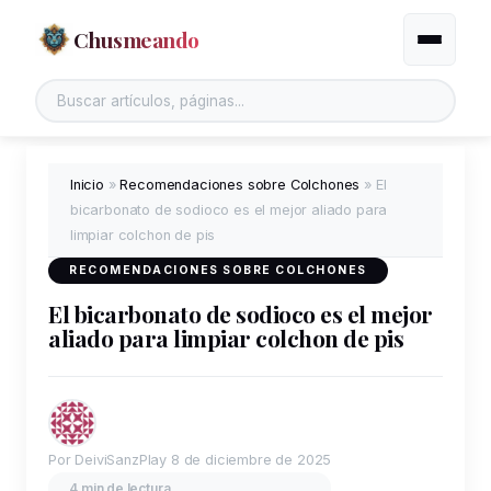
Chusmeando
Alternar
Inicio
»
Recomendaciones sobre Colchones
»
El
bicarbonato de sodioco es el mejor aliado para
limpiar colchon de pis
RECOMENDACIONES SOBRE COLCHONES
El bicarbonato de sodioco es el mejor
aliado para limpiar colchon de pis
Por DeiviSanzPlay
8 de diciembre de 2025
4 min de lectura