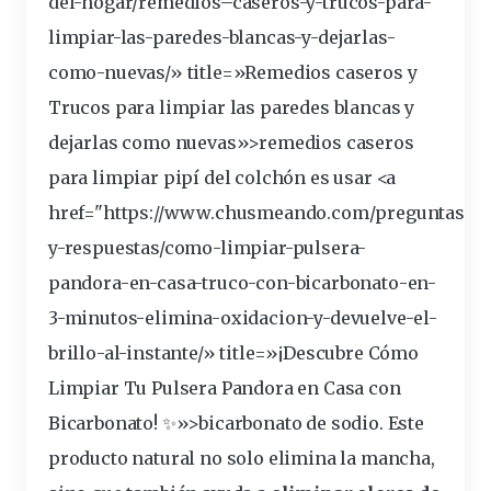
del-hogar/
remedios
–
caseros
-y-trucos-para-
limpiar
-las-paredes-blancas-y-dejarlas-
como-nuevas/» title=»Remedios caseros y
Trucos para limpiar las paredes blancas y
dejarlas como nuevas»>remedios caseros
para limpiar pipí del colchón es usar <a
href="https://www.chusmeando.com/preguntas-
y-respuestas/como-limpiar-pulsera-
pandora-en-casa-truco-con-
bicarbonato
-en-
3-minutos-elimina-oxidacion-y-devuelve-el-
brillo-al-instante/» title=»¡Descubre Cómo
Limpiar Tu Pulsera Pandora en Casa con
Bicarbonato! ✨»>bicarbonato de
sodio
. Este
producto
natural
no solo elimina la mancha,