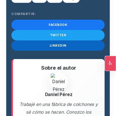
COMPARTIR:
FACEBOOK
TWITTER
LINKEDIN
♿
Sobre el autor
Ac
Daniel Pérez
Trabajé en una fábrica de colchones y
sé cómo se hacen. Conozco los