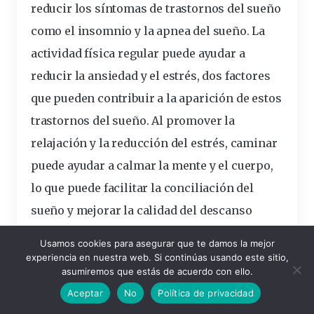
reducir los síntomas de trastornos del sueño
como el insomnio y la apnea del sueño. La
actividad física regular puede ayudar a
reducir la ansiedad y el estrés, dos factores
que pueden contribuir a la aparición de estos
trastornos del sueño. Al promover la
relajación y la reducción del estrés, caminar
puede ayudar a calmar la mente y el cuerpo,
lo que puede facilitar la conciliación del
sueño y mejorar la calidad del descanso
nocturno.
Usamos cookies para asegurar que te damos la mejor
experiencia en nuestra web. Si continúas usando este sitio,
asumiremos que estás de acuerdo con ello.
Aumenta la producción de endorfinas, la
Aceptar
No
Política de privacidad
hormona de la felicidad