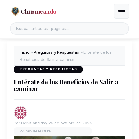
Chusmeando
Alternar
Inicio
»
Preguntas y Respuestas
»
Entérate de los
Beneficios de Salir a caminar
PREGUNTAS Y RESPUESTAS
Entérate de los Beneficios de Salir a
caminar
Por DeiviSanzPlay
25 de octubre de 2025
24 min de lectura