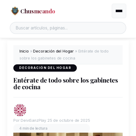
Chusmeando
Alternar
Inicio
»
Decoración del Hogar
»
Entérate de todo
sobre los gabinetes de cocina
DECORACIÓN DEL HOGAR
Entérate de todo sobre los gabinetes
de cocina
Por DeiviSanzPlay
25 de octubre de 2025
4 min de lectura