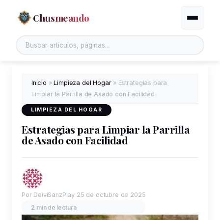
Chusmeando
Alternar
Buscar en el sitio
Inicio
»
Limpieza del Hogar
»
Estrategias para
Limpiar la Parrilla de Asado con Facilidad
LIMPIEZA DEL HOGAR
Estrategias para Limpiar la Parrilla
de Asado con Facilidad
Por DeiviSanzPlay
25 de octubre de 2025
2 min de lectura