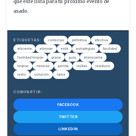
que esté lista para tu próximo evento de
asado.
ETIQUETAS:
correctas
definitiva
efectiva
eficiente
eliminar
esté
estrategias
facilidad
facilidad limpiar
grasa
guía
interesante
limpiar
neveras
parrilla
rejillas
residuos
resto
solución
tarea
COMPARTIR:
FACEBOOK
TWITTER
LINKEDIN