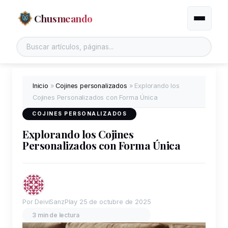
Chusmeando
Alternar
Inicio
»
Cojines personalizados
»
Explorando los
Cojines Personalizados con Forma Única
COJINES PERSONALIZADOS
Explorando los Cojines
Personalizados con Forma Única
Por DeiviSanzPlay
25 de octubre de 2025
3 min de lectura