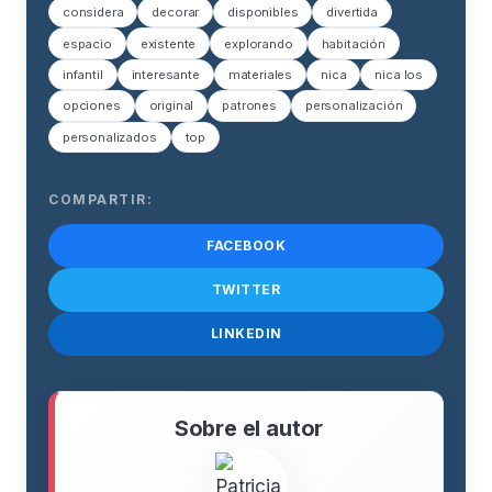
considera
decorar
disponibles
divertida
espacio
existente
explorando
habitación
infantil
interesante
materiales
nica
nica los
opciones
original
patrones
personalización
personalizados
top
COMPARTIR:
FACEBOOK
TWITTER
LINKEDIN
Sobre el autor