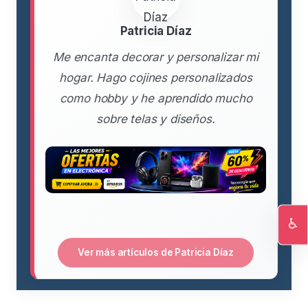
Patricia Díaz
Me encanta decorar y personalizar mi
hogar. Hago cojines personalizados
como hobby y he aprendido mucho
sobre telas y diseños.
♿
Ac
Ver más artículos de Patricia Díaz