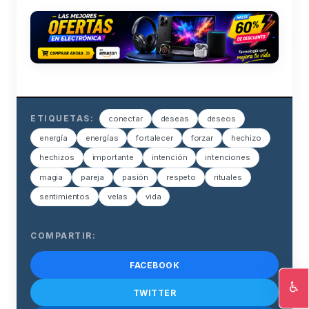
ETIQUETAS:
conectar
deseas
deseos
energía
energías
fortalecer
forzar
hechizo
hechizos
importante
intención
intenciones
magia
pareja
pasión
respeto
rituales
sentimientos
velas
vida
COMPARTIR:
FACEBOOK
♿
TWITTER
Ac