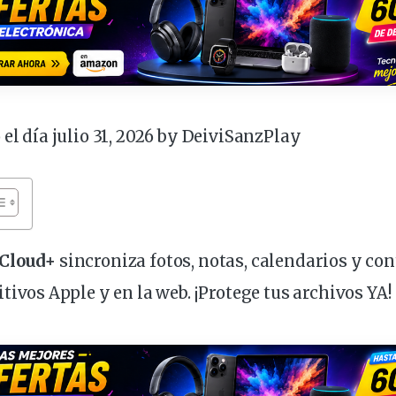
 el día julio 31, 2026 by
DeiviSanzPlay
iCloud+
sincroniza
fotos
,
notas
, calendarios y
con
itivos
Apple y en la
web
. ¡Protege tus archivos YA!