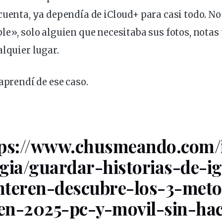
cuenta, ya dependía de iCloud+ para casi todo. No
le», solo alguien que
necesitaba
sus fotos, notas
alquier lugar.
aprendí de ese caso.
tps://www.chusmeando.com/
gia/guardar-historias-de-ig
nteren-
descubre
-los-3-met
-en-2025-pc-y-movil-sin-ha