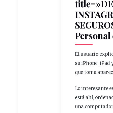
title=»
INSTAGRA
SEGUROS 
Personal 
El usuario expli
su iPhone, iPad 
que toma aparec
Lo interesante e
está ahí, ordena
una
computado