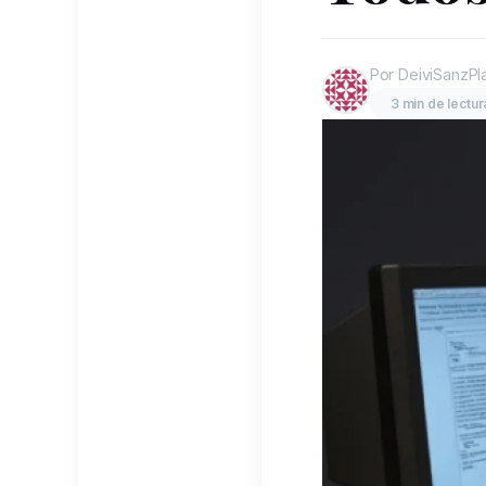
Por DeiviSanzPl
3 min de lectur