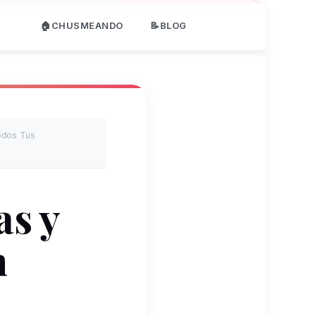
🏠CHUSMEANDO
📝BLOG
odos Tus
as y
n