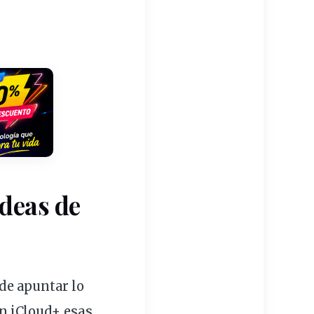
Ideas de
de apuntar lo
n iCloud+, esas