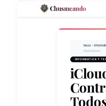
Chusmeando
Inicio
»
Informá
Dispositivos
INFORMÁTICA Y T
iClou
Contr
Todos