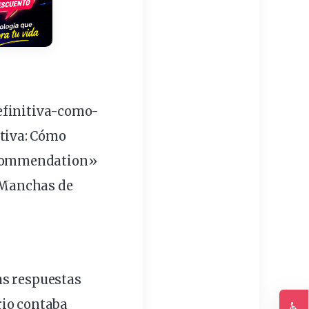
efinitiva-como-
tiva: Cómo
ecommendation»
 Manchas de
Las respuestas
rio
contaba
♿