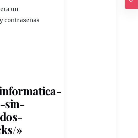
Ac
 era un
 y contraseñas
informatica-
-sin-
odos-
cks/»