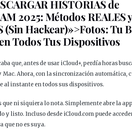
DESCARGAR HISTORIAS de
M 2025: Métodos REALES 
(Sin Hackear)»>Fotos: Tu Bi
en Todos Tus Dispositivos
caba que, antes de usar iCloud+, perdía horas bus
y Mac. Ahora, con la sincronización automática, c
e al
instante
en todos sus dispositivos.
s que ni
siquiera
lo nota. Simplemente abre la app
do y listo. Incluso desde iCloud.com puede acceder
ra
que no es suya.