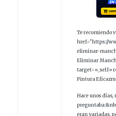
Te recomiendo ve
href="https://
eliminar-mancha
Eliminar Manch
target=»_self» 
Pintura Eficazm
Hace unos días, 
preguntaba:&
nb
eran variadas, p