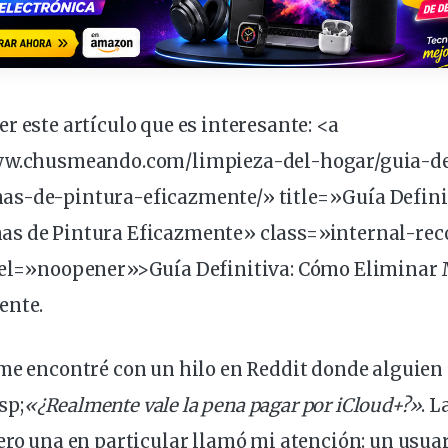
r este artículo que es
interesante
: <a
www.chusmeando.
com
/limpieza-del-hogar/guia-d
s-de-pintura-eficazmente/» title=»Guía Defini
as de Pintura Eficazmente» class=»internal-r
rel=»noopener»>Guía Definitiva: Cómo Eliminar
ente.
me encontré con un hilo en Reddit donde alguien
sp
;
«¿Realmente vale la pena pagar por iCloud+?»
. 
ero una en particular llamó mi atención: un
usua