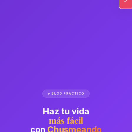
Ac
✨ BLOG PRÁCTICO
Haz tu vida
más fácil
con
Chusmeando