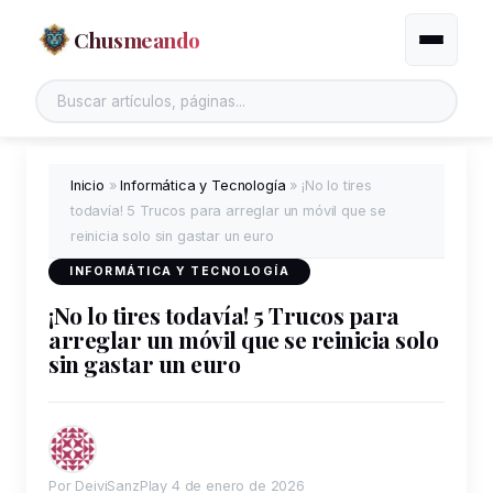
Chusmeando
Alternar
Buscar en el sitio
Inicio
»
Informática y Tecnología
»
¡No lo tires
todavía! 5 Trucos para arreglar un móvil que se
reinicia solo sin gastar un euro
INFORMÁTICA Y TECNOLOGÍA
¡No lo tires todavía! 5 Trucos para
arreglar un móvil que se reinicia solo
sin gastar un euro
Por DeiviSanzPlay
4 de enero de 2026