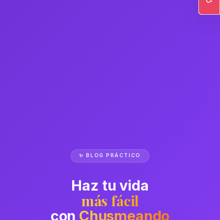
Ac
✨ BLOG PRÁCTICO
Haz tu vida
más fácil
con
Chusmeando