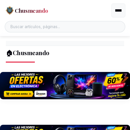
Chusmeando
Altern
🏠Chusmeando