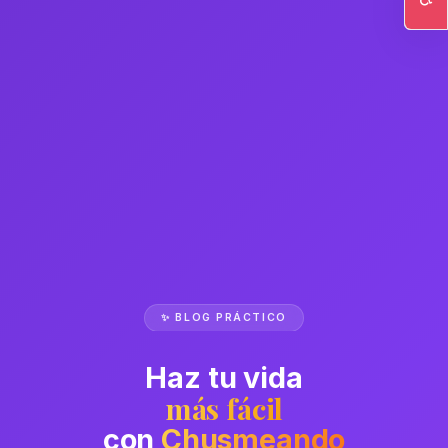
Ac
✨ BLOG PRÁCTICO
Haz tu vida
más fácil
con
Chusmeando