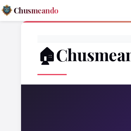
Chusmeando
🏠Chusmea