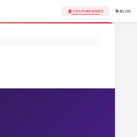
🏠CHUSMEANDO
📝BLOG