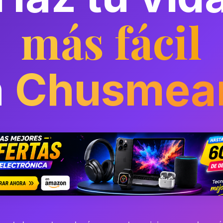
más fácil
n
Chusmea