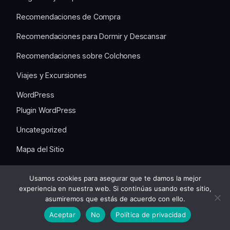
Recomendaciones de Compra
Recomendaciones para Dormir y Descansar
Recomendaciones sobre Colchones
Viajes y Excursiones
WordPress
Plugin WordPress
Uncategorized
Mapa del Sitio
📝Blog
Usamos cookies para asegurar que te damos la mejor
⚖️Legal
experiencia en nuestra web. Si continúas usando este sitio,
asumiremos que estás de acuerdo con ello.
POLÍTICA DE COOKIES
Aceptar
No
Política de privacidad
POLÍTICA DE PRIVACIDAD