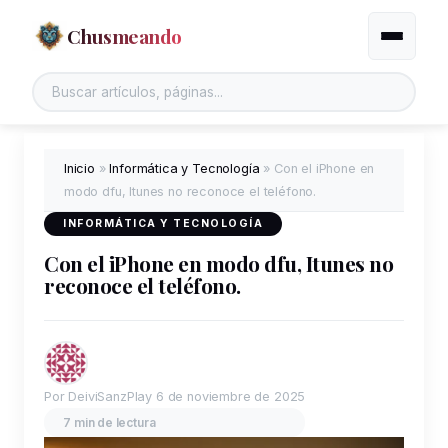
Chusmeando
Alternar
Inicio
»
Informática y Tecnología
»
Con el iPhone en
modo dfu, Itunes no reconoce el teléfono.
INFORMÁTICA Y TECNOLOGÍA
Con el iPhone en modo dfu, Itunes no
reconoce el teléfono.
Por DeiviSanzPlay
6 de noviembre de 2025
7 min de lectura