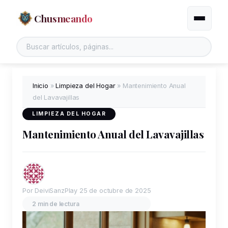
Chusmeando
Alternar
Inicio
»
Limpieza del Hogar
»
Mantenimiento Anual
del Lavavajillas
LIMPIEZA DEL HOGAR
Mantenimiento Anual del Lavavajillas
Por DeiviSanzPlay
25 de octubre de 2025
2 min de lectura