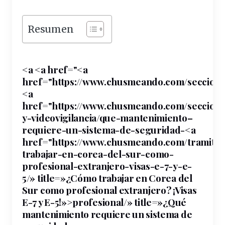
Resumen
<a <a href="<a
href="https://
www
.chusmeando.com/seccion/
<a
href="https://www.chusmeando.
com
/seccio
y-
videovigilancia
/que-
mantenimiento
–
requiere
-un-sistema-de-
seguridad
-<a
href="https://www.chusmeando.com/tramite
trabajar-en-corea-del-sur-como-
profesional
-extranjero-visas-e-7-y-e-
5/»
title
=»¿Cómo trabajar en Corea del
Sur como profesional extranjero? ¡Visas
E-7 y E-5!»>profesional/» title=»¿Qué
mantenimiento requiere un sistema de