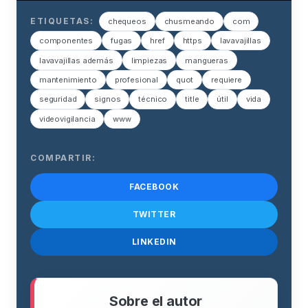
ETIQUETAS:
chequeos
chusmeando
com
componentes
fugas
href
https
lavavajillas
lavavajillas además
limpiezas
mangueras
mantenimiento
profesional
quot
requiere
seguridad
signos
técnico
title
útil
vida
videovigilancia
www
COMPARTIR:
FACEBOOK
TWITTER
LINKEDIN
Sobre el autor