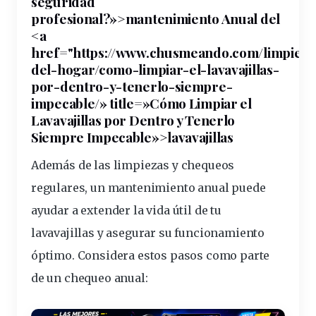
seguridad
profesional?»>mantenimiento Anual del
<a
href="https://www.chusmeando.com/limpieza
del-hogar/como-limpiar-el-
lavavajillas
-
por-dentro-y-tenerlo-siempre-
impecable/» title=»Cómo Limpiar el
Lavavajillas por Dentro y Tenerlo
Siempre Impecable»>lavavajillas
Además de las
limpiezas
y
chequeos
regulares, un mantenimiento anual puede
ayudar a extender la
vida
útil de tu
lavavajillas y asegurar su
funcionamiento
óptimo. Considera estos pasos como parte
de un chequeo anual: