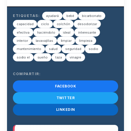
ETIQUETAS:
ayudará
bebé
bicarbonato
capacidad
ciclo
colchón
desodorizar
efectiva
haciéndolo
ideal
interesante
interior
lavavajillas
limpiar
limpieza
mantenimiento
salud
seguridad
sodio
sodio el
sueño
taza
vinagre
COMPARTIR:
FACEBOOK
TWITTER
LINKEDIN