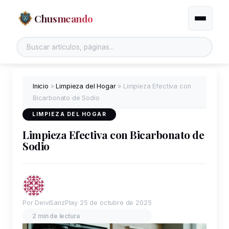
Chusmeando
Alternar
Buscar en el sitio
Inicio
»
Limpieza del Hogar
»
Limpieza Efectiva con
Bicarbonato de Sodio
LIMPIEZA DEL HOGAR
Limpieza Efectiva con Bicarbonato de
Sodio
Por DeiviSanzPlay
25 de octubre de 2025
2 min de lectura