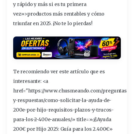
y
rápido
y más si es tu primera
vez»>productos más
rentables
y cómo
triunfar
en 2025. ¡No te lo
pierdas
!
Te recomiendo ver este artículo que es
interesante
: <a
href="https://www.chusmeando.com/preguntas-
y-respuestas/como-solicitar-la-
ayuda
-de-
200e-por-
hijo
-requisitos-plazos-y-trucos-
para-los-2-400e-anuales/» title=»💰Ayuda
200€ por Hijo 2025: Guía para los 2.400€»