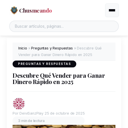
Chusmeando
Alternar
Buscar en el sitio
Inicio
»
Preguntas y Respuestas
»
Descubre Qué
Vender para Ganar Dinero Rápido en 2025
PREGUNTAS Y RESPUESTAS
Descubre Qué Vender para Ganar
Dinero Rápido en 2025
Por DeiviSanzPlay
25 de octubre de 2025
3 min de lectura