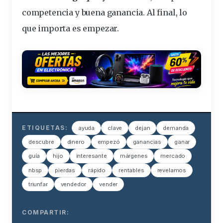
competencia y buena ganancia. Al final, lo
que importa es empezar.
ETIQUETAS:
ayuda
clave
dejan
demanda
descubre
dinero
empezó
ganancias
ganar
guía
hijo
interesante
márgenes
mercado
nbsp
pierdas
rápido
rentables
revelamos
triunfar
vendedor
vender
COMPARTIR: