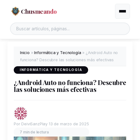
Chusmeando
Alternar
Inicio
»
Informática y Tecnología
»
¿Android Auto no
funciona? Descubre las soluciones más efectivas
INFORMÁTICA Y TECNOLOGÍA
¿Android Auto no funciona? Descubre
las soluciones más efectivas
Por DeiviSanzPlay
13 de marzo de 2025
7 min de lectura