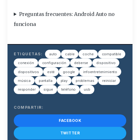
Preguntas frecuentes: Android Auto no
funciona
ETIQUETAS:
auto
cable
coche
compatible
conexión
configuración
deberse
dispositivo
dispositivos
esté
google
infoentretenimiento
música
pantalla
play
problemas
reiniciar
responder
sigue
teléfono
usb
COMPARTIR:
FACEBOOK
TWITTER