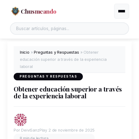
Chusmeando
Alternar
Buscar en el sitio
Inicio
»
Preguntas y Respuestas
»
Obtener
educación superior a través de la experiencia
laboral
PREGUNTAS Y RESPUESTAS
Obtener educación superior a través
de la experiencia laboral
Por DeiviSanzPlay
2 de noviembre de 2025
8 min de lectura