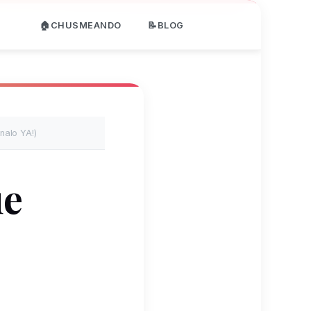
🏠CHUSMEANDO
📝BLOG
nalo YA!)
ue