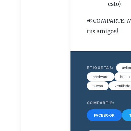
esto).
📢 COMPARTE
: 
tus amigos!
ETIQUETAS:
avió
hardware
horno
suena
ventilado
COMPARTIR:
FACEBOOK