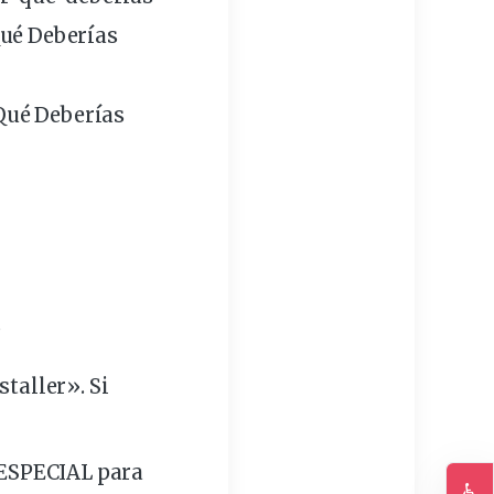
Qué Deberías
Qué Deberías
.
taller». Si
 ESPECIAL para
♿