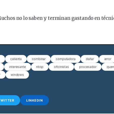
Muchos no lo saben y terminan gastando en técni
n
calienta
combinar
computadora
dañar
error
interesante
nbsp
oficinistas
procesador
que
r
windows
TWITTER
LINKEDIN