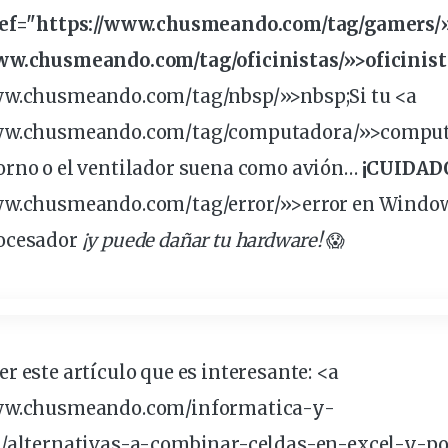
href="https://www.chusmeando.com/tag/
gamers
/
www.chusmeando.com/tag/
oficinistas
/»>oficinist
www.chusmeando.com/tag/
nbsp
/»>nbsp;Si tu <a
www.chusmeando.com/tag/
computadora
/»>comput
orno
o el
ventilador
suena
como
avión
…
¡CUIDAD
www.chusmeando.com/tag/
error
/»>error en Window
ocesador
¡y
puede
dañar
tu
hardware
!
😱
r este artículo que es
interesante
: <a
www.chusmeando.com/informatica-y-
/alternativas-a-
combinar
-celdas-en-excel-y-po