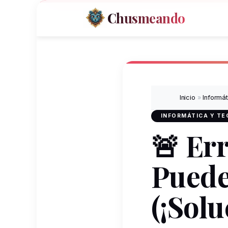
Chusmeando
Inicio
»
Informá
INFORMÁTICA Y T
🚨 Er
Puede
(¡Solu