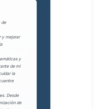
 de
r y mejorar
la
temáticas y
tante de mi
uidar la
cuentre
les. Desde
anización de