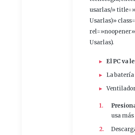
usarlas/» title=
Usarlas)» class
rel=»noopener»>
Usarlas).
El PC va l
La batería
Ventilador
Presiona
usa
más 
Descarga