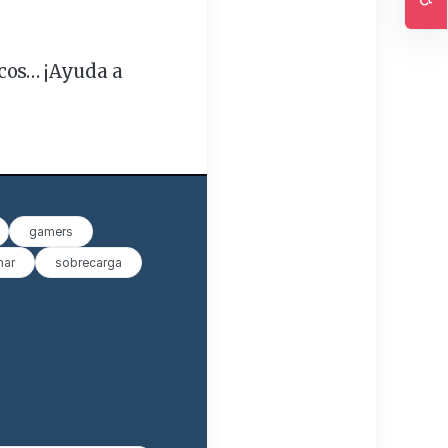
Ac
cos… ¡Ayuda a
gamers
mar
sobrecarga