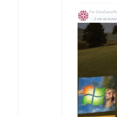
Por DeiviSanzPl
2 min de lectur