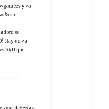
»>gamers y <a
as!
&<a
adora se
O!
Hay un <a
s 10/11 que
r-que-deberias-