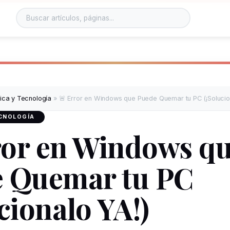
tica y Tecnología
»
🚨 Error en Windows que Puede Quemar tu PC (¡Solucio
ECNOLOGÍA
ror en Windows q
 Quemar tu PC
cionalo YA!)