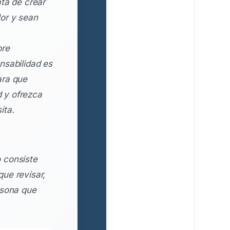
ata de crear
or y sean
bre
nsabilidad es
ara que
 y ofrezca
ita.
 consiste
ue revisar,
rsona que