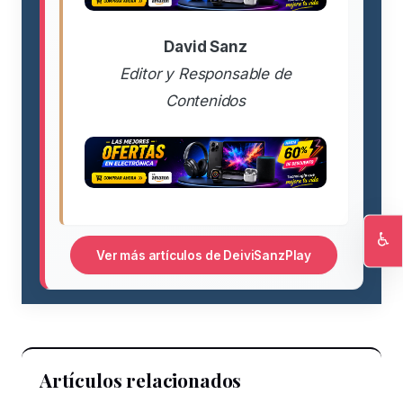
David Sanz
Editor y Responsable de
Contenidos
♿
Ver más artículos de DeiviSanzPlay
Ac
Artículos relacionados