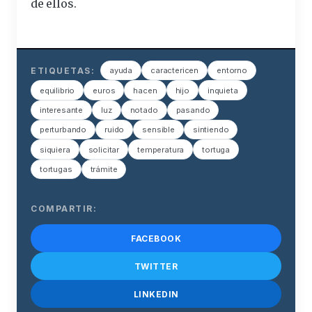
de ellos.
ETIQUETAS:
ayuda
caractericen
entorno
equilibrio
euros
hacen
hijo
inquieta
interesante
luz
notado
pasando
perturbando
ruido
sensible
sintiendo
siquiera
solicitar
temperatura
tortuga
tortugas
trámite
COMPARTIR:
FACEBOOK
TWITTER
LINKEDIN