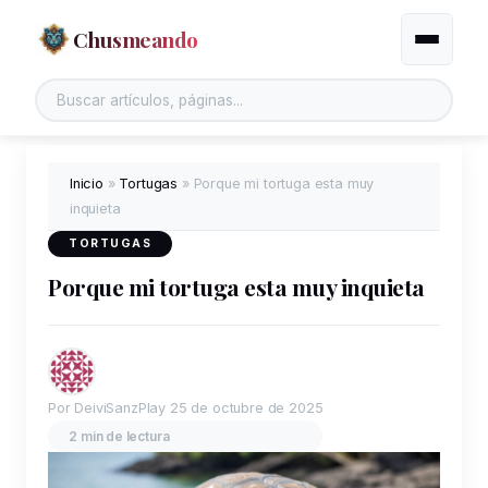
Chusmeando
Alternar
Buscar en el sitio
Inicio
»
Tortugas
»
Porque mi tortuga esta muy
inquieta
TORTUGAS
Porque mi tortuga esta muy inquieta
Por DeiviSanzPlay
25 de octubre de 2025
2 min de lectura