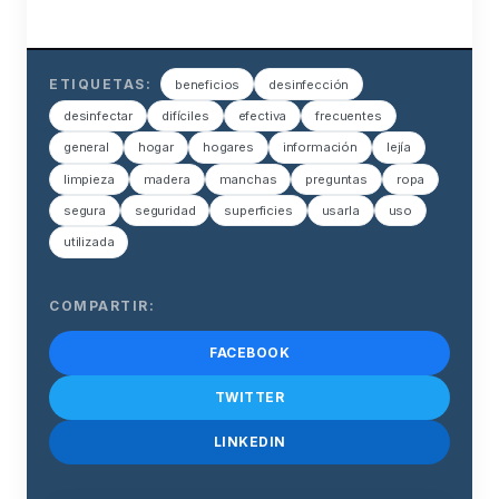
ETIQUETAS:
beneficios
desinfección
desinfectar
difíciles
efectiva
frecuentes
general
hogar
hogares
información
lejía
limpieza
madera
manchas
preguntas
ropa
segura
seguridad
superficies
usarla
uso
utilizada
COMPARTIR:
FACEBOOK
TWITTER
LINKEDIN