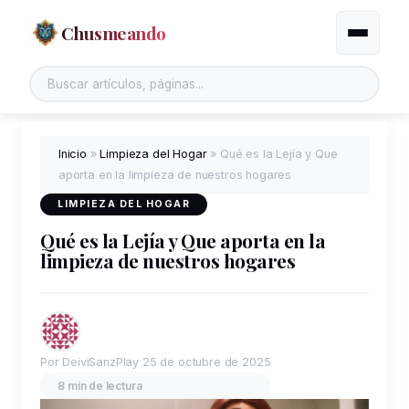
Chusmeando
Alternar
Inicio
»
Limpieza del Hogar
»
Qué es la Lejía y Que
aporta en la limpieza de nuestros hogares
LIMPIEZA DEL HOGAR
Qué es la Lejía y Que aporta en la
limpieza de nuestros hogares
Por DeiviSanzPlay
25 de octubre de 2025
8 min de lectura