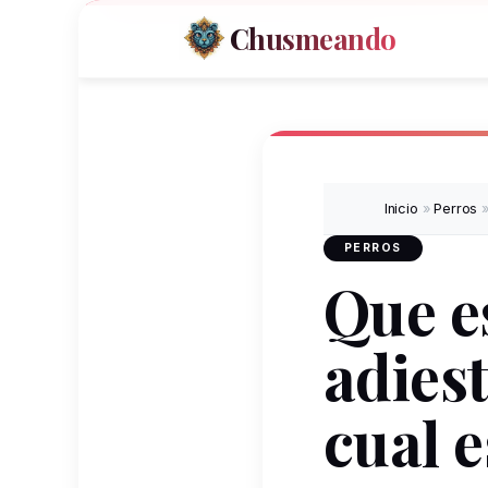
Chusmeando
Inicio
»
Perros
PERROS
Que e
adies
cual e