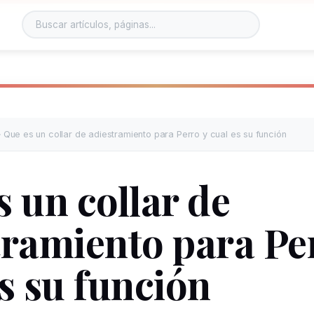
»
Que es un collar de adiestramiento para Perro y cual es su función
s un collar de
tramiento para Pe
s su función