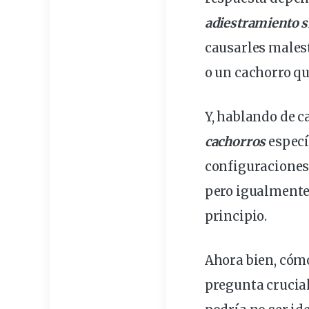
adiestramiento s
causarles malest
o un cachorro qu
Y, hablando de
c
cachorros
especí
configuraciones 
pero igualmente
principio.
Ahora bien,
cómo
pregunta crucial