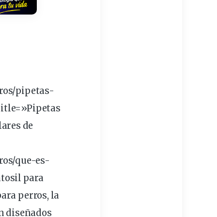
ros
/pipetas-
itle=»Pipetas
lares
de
ros/que-es-
tosil para
ara perros, la
án
diseñados