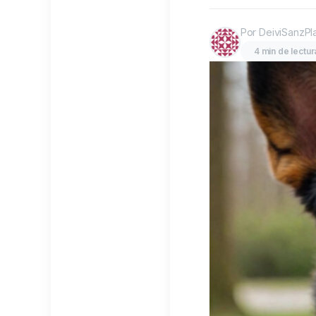
Por DeiviSanzPl
4 min de lectur