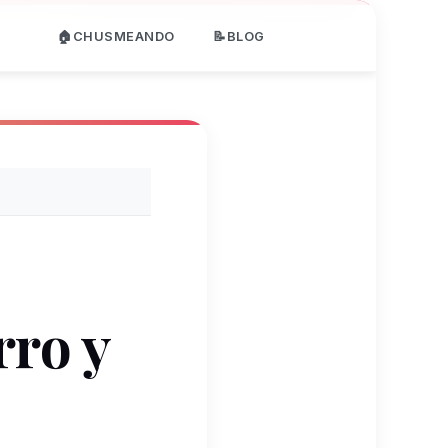
🏠CHUSMEANDO
📝BLOG
rro y