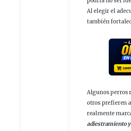
podría no ser ide
Al elegir el ade
también fortalec
Algunos perros 
otros prefieren 
realmente marca
adiestramiento y 