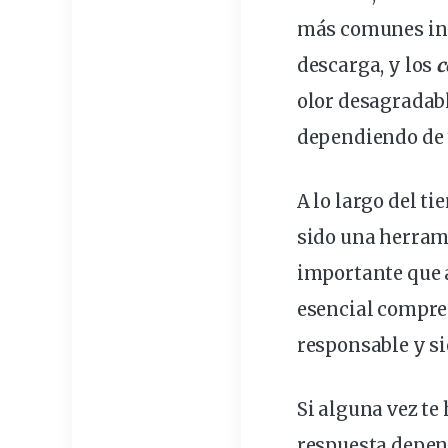
más comunes in
descarga, y los
c
olor desagradabl
dependiendo de
A lo largo del ti
sido una herra
importante
que a
esencial compre
responsable y si
Si alguna vez te
respuesta
depen