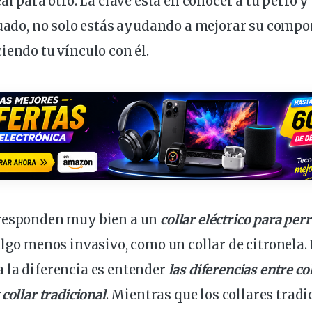
al para otro. La clave está en conocer a tu perro 
cuado, no solo estás ayudando a mejorar su
compo
iendo tu vínculo con él.
responden muy bien a un
collar eléctrico para per
algo menos invasivo, como un collar de citronela. 
 la diferencia es entender
las diferencias entre co
collar tradicional
. Mientras que los collares trad