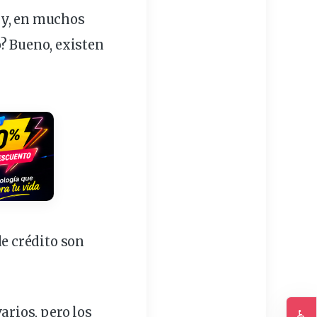
 y, en muchos
o
? Bueno, existen
de crédito son
varios, pero los
♿