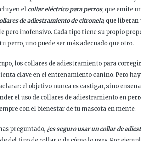
cluyen el
collar
eléctrico
para perros
, que emite 
ollares de adiestramiento de
citronela
, que liberan
e pero inofensivo. Cada tipo tiene su propio propó
 tu
perro
, uno puede ser más
adecuado
que otro.
empo, los
collares de adiestramiento para corregi
mienta
clave
en el entrenamiento canino. Pero hay
clarar: el objetivo nunca es castigar, sino
enseña
nder el
uso de collares de adiestramiento en perr
empre con el bienestar de tu mascota en mente.
 has preguntado,
¿es seguro usar un collar de adie
de
del tipo de collar y de cómo lo uses. Por ejempl