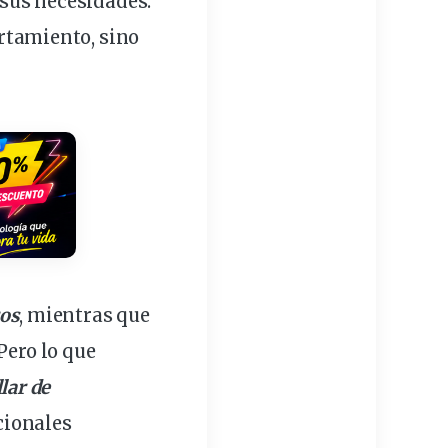
y sus necesidades.
rtamiento
, sino
ros
, mientras que
Pero lo que
llar de
icionales