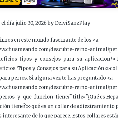
 el día julio 30, 2026 by
DeiviSanzPlay
irnos
en este
mundo
fascinante de los <a
www.chusmeando.com/descubre-reino-animal/
per
eficios-tipos-y-consejos-para-su-aplicacion/» t
eficios, Tipos y Consejos para su Aplicación»>
col
para perros. Si alguna vez te has
preguntado
<a
www.chusmeando.com/descubre-reino-animal/per
erros-y-que-funcion-tiene/" title="¿Qué es Hepa
ción
tiene?»>qué es un
collar
de adiestramiento p
s
interesante
de lo que parece. Estos collares est