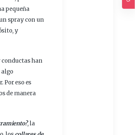
Ac
una pequeña
 un spray con un
sito, y
r conductas
han
 algo
r
. Por eso es
os
de manera
stramiento?
, la
o, los
collares de