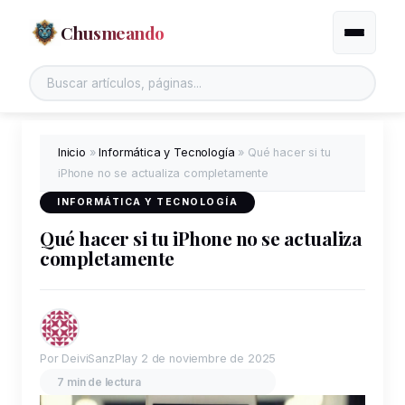
Chusmeando
Alternar
Buscar en el sitio
Inicio
»
Informática y Tecnología
»
Qué hacer si tu
iPhone no se actualiza completamente
INFORMÁTICA Y TECNOLOGÍA
Qué hacer si tu iPhone no se actualiza
completamente
Por DeiviSanzPlay
2 de noviembre de 2025
7 min de lectura