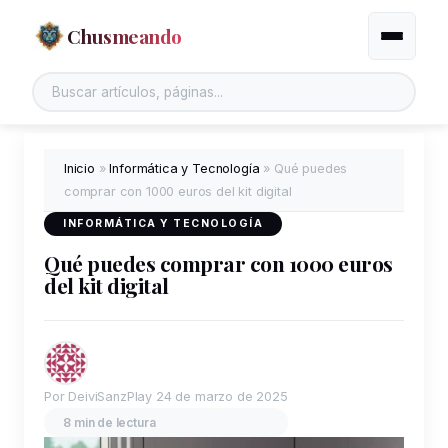
Chusmeando
Alternar
Inicio
»
Informática y Tecnología
»
Qué puedes
comprar con 1000 euros del kit digital
INFORMÁTICA Y TECNOLOGÍA
Qué puedes comprar con 1000 euros
del kit digital
Por DeiviSanzPlay
24 de marzo de 2025
8 min de lectura