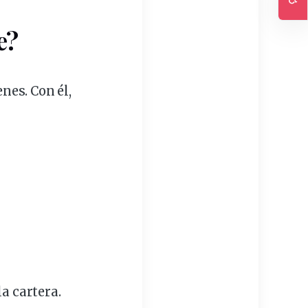
Ac
e?
nes. Con él,
la
cartera
.