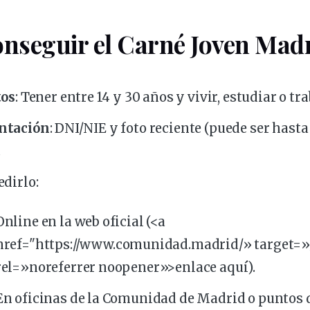
nseguir el Carné Joven Mad
tos
: Tener entre 14 y 30 años y vivir, estudiar o t
ntación
: DNI/NIE y foto reciente (puede ser hasta
.
edirlo
:
Online en la web oficial (<a
href="https://www.
comunidad
.
madrid
/» target=
rel=»noreferrer noopener»>enlace aquí).
En oficinas de la Comunidad de Madrid o puntos 