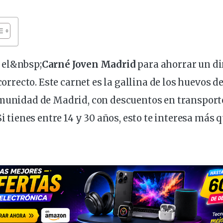
 el&
nbsp
;
Carné Joven Madrid
para ahorrar un di
 correcto. Este
carnet
es la gallina de los huevos de
munidad de Madrid, con
descuentos
en
transport
 Si tienes entre 14 y 30 años, esto te interesa más 