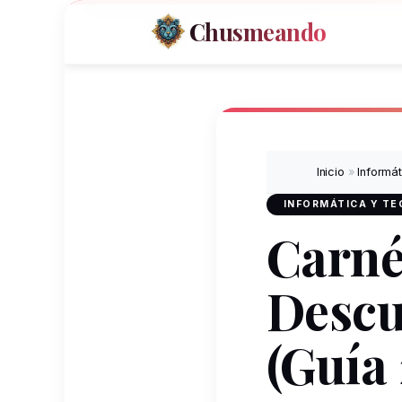
Chusmeando
Inicio
»
Informá
INFORMÁTICA Y T
Carné
Descu
(Guía