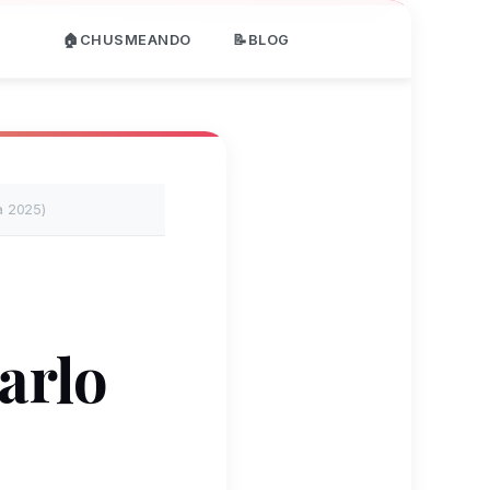
🏠CHUSMEANDO
📝BLOG
a 2025)
arlo