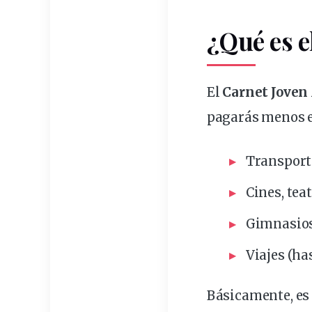
¿Qué es e
El
Carnet Joven
pagarás menos e
Transporte
Cines, tea
Gimnasios
Viajes (ha
Básicamente, es