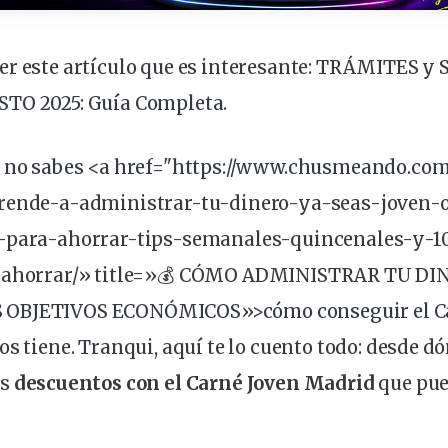
r este artículo que es interesante:
TRÁMITES y S
STO 2025: Guía Completa
.
e no sabes <a href="https://www.chusmeando.co
rende-a-administrar-tu-dinero-ya-seas-
joven
-
s-para-ahorrar-tips-semanales-quincenales-y-1
e-ahorrar/» title=»💰 CÓMO ADMINISTRAR TU DI
OBJETIVOS ECONÓMICOS»>cómo conseguir el Car
os tiene. Tranqui, aquí te lo cuento todo: desde d
es
descuentos con el Carné Joven Madrid
que pue