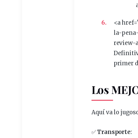
<a href
la-pena
review-a
Definiti
primer d
Los MEJO
Aquí va lo jugoso
✅
Transporte
: