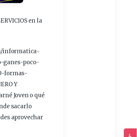
ERVICIOS en la
m/informatica-
o-ganes-poco-
0-formas-
NERO Y
né Joven o qué
ónde
sacarlo
des aprovechar
♿