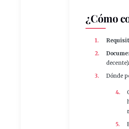
¿Cómo co
Requisi
Docume
decente)
Dónde p