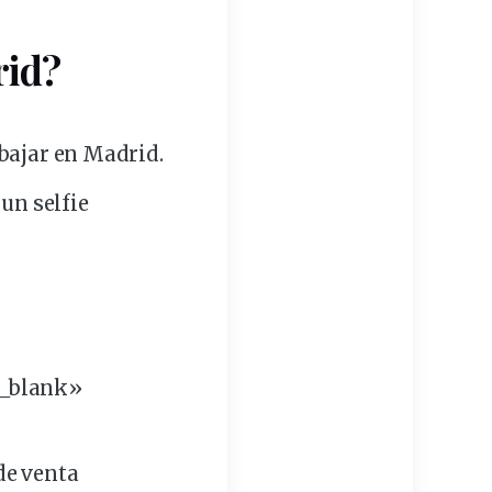
rid?
rabajar en Madrid.
 un selfie
»_blank»
de venta