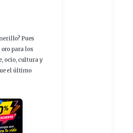
nerillo? Pues
 oro para los
e
,
ocio
,
cultura
y
que el último