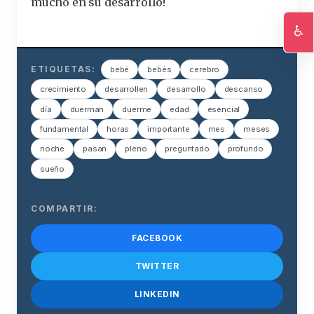
mucho en su desarrollo!
♿
Ac
ETIQUETAS:
bebé
bebés
cerebro
crecimiento
desarrollen
desarrollo
descanso
día
duerman
duerme
edad
esencial
fundamental
horas
importante
mes
meses
noche
pasan
pleno
preguntado
profundo
sueño
COMPARTIR:
FACEBOOK
TWITTER
LINKEDIN