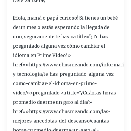
DeiviSanzPlay
¡Hola, mamá o papá curioso! Si tienes un bebé
de un
mes
o estás esperando la llegada de
uno, seguramente te has <a title="¿Te has
preguntado
alguna vez cómo cambiar el
idioma en Prime Video?»
href=»https://www.chusmeando.com/informatica
y-tecnologia/te-has-preguntado-alguna-vez-
como-cambiar-el-idioma-en-prime-
video/»>preguntado <a title="¿Cuántas
horas
promedio
duerme
un gato al
día
?»
href=»https://www.chusmeando.com/las-
mejores-anecdotas-del-
descanso
/cuantas-
horas-promedio-duerme-un-gato-al-