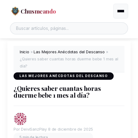
Chusmeando
Alternar
Inicio
»
Las Mejores Anécdotas del Descanso
»
¿Quieres saber cuantas horas duerme bebe 1 mes al
día?
LAS MEJORES ANÉCDOTAS DEL DESCANSO
¿Quieres saber cuantas horas
duerme bebe 1 mes al día?
Por DeiviSanzPlay
8 de diciembre de 2025
5 min de lectura