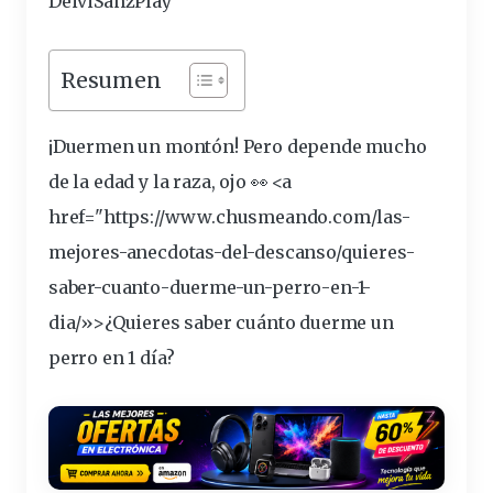
DeiviSanzPlay
Resumen
¡Duermen un
montón
! Pero
depende
mucho
de la
edad
y la
raza
,
ojo
👀 <a
href="https://www.chusmeando.com/las-
mejores-anecdotas-del-descanso/quieres-
saber-cuanto-
duerme
-un-
perro
-en-1-
dia/»>¿Quieres saber cuá
nto
duerme un
perro en 1
día
?