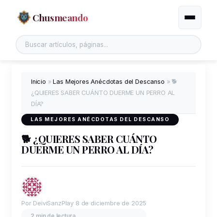
Chusmeando
Alternar
Inicio
»
Las Mejores Anécdotas del Descanso
»
🐕
¿QUIERES SABER CUÁNTO DUERME UN PERRO AL
DÍA?
LAS MEJORES ANÉCDOTAS DEL DESCANSO
🐕 ¿QUIERES SABER CUÁNTO
DUERME UN PERRO AL DÍA?
Por DeiviSanzPlay
8 de diciembre de 2025
2 min de lectura