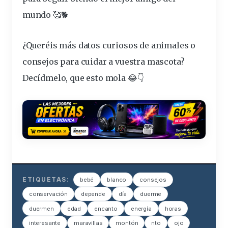
mundo 🥰🐕
¿Queréis más datos curiosos de animales o
consejos
para cuidar a vuestra mascota?
Decídmelo, que esto mola 😂👇
ETIQUETAS:
bebé
blanco
consejos
conservación
depende
día
duerme
duermen
edad
encanto
energía
horas
interesante
maravillas
montón
nto
ojo