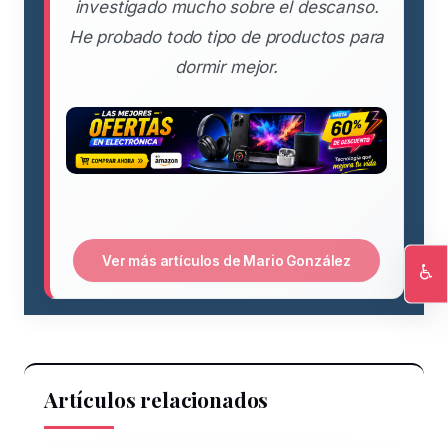
investigado mucho sobre el descanso.
He probado todo tipo de productos para
dormir mejor.
Ver más artículos de Mario González
♿
Ac
Artículos relacionados