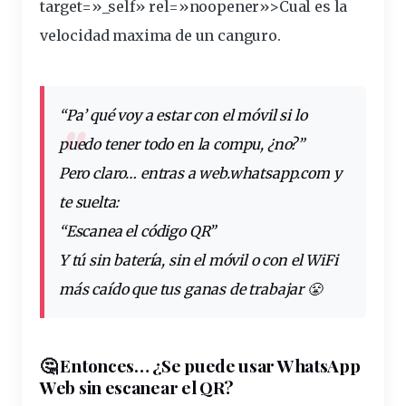
target=»_self» rel=»noopener»>Cual es la
velocidad maxima de un canguro.
“Pa’ qué voy a estar con el
móvil
si lo
puedo tener todo en la
compu
, ¿no?”
Pero claro…
entras
a
web
.
whatsapp
.com y
te
suelta
:
“Escanea el código QR”
Y tú sin batería, sin el móvil o con el WiFi
más caído que tus ganas de trabajar 😤
🤔 Entonces… ¿Se puede usar WhatsApp
Web sin
escanear
el QR?