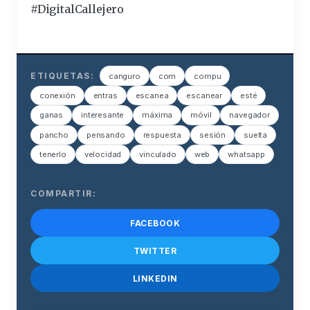
#DigitalCallejero
ETIQUETAS:
canguro
com
compu
conexión
entras
escanea
escanear
esté
ganas
interesante
máxima
móvil
navegador
pancho
pensando
respuesta
sesión
suelta
tenerlo
velocidad
vinculado
web
whatsapp
COMPARTIR:
FACEBOOK
TWITTER
LINKEDIN