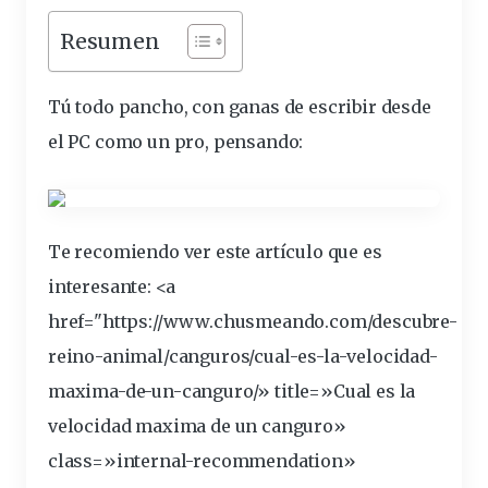
Resumen
Tú todo
pancho
, con
ganas
de escribir desde
el PC como un pro,
pensando
:
Te recomiendo ver este artículo que es
interesante
: <a
href="https://www.chusmeando.
com
/descubre-
reino-animal/canguros/cual-es-la-
velocidad
-
maxima-de-un-
canguro
/» title=»Cual es la
velocidad maxima de un canguro»
class=»internal-recommendation»