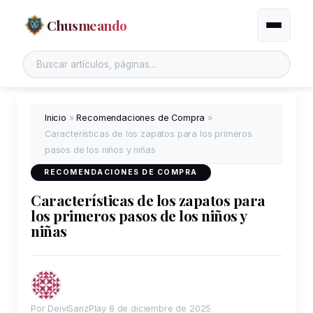
Chusmeando
Alternar
Inicio
»
Recomendaciones de Compra
»
Características de los zapatos para los primeros
pasos de los niños y niñas
RECOMENDACIONES DE COMPRA
Características de los zapatos para
los primeros pasos de los niños y
niñas
Por DeiviSanzPlay
8 de diciembre de 2025