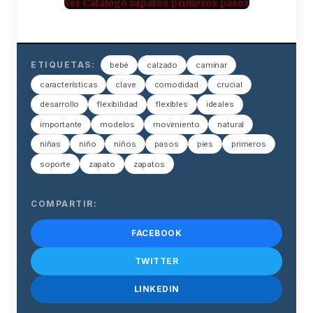
Ver Catálogo zapatos primeros pasos
ETIQUETAS:
bebé
calzado
caminar
características
clave
comodidad
crucial
desarrollo
flexibilidad
flexibles
ideales
importante
modelos
movimiento
natural
niñas
niño
niños
pasos
pies
primeros
soporte
zapato
zapatos
COMPARTIR:
FACEBOOK
TWITTER
LINKEDIN