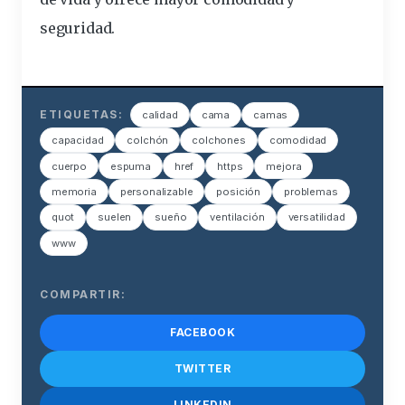
seguridad.
ETIQUETAS:
calidad
cama
camas
capacidad
colchón
colchones
comodidad
cuerpo
espuma
href
https
mejora
memoria
personalizable
posición
problemas
quot
suelen
sueño
ventilación
versatilidad
www
COMPARTIR:
FACEBOOK
TWITTER
LINKEDIN