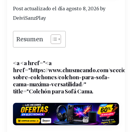
Post actualizado el día agosto 8, 2026 by
DeiviSanzPlay
Resumen
<a <a href="<a
href="https://
www
.chusmeando.com/seccion/
sobre-
colchones
/colchon-para-sofa-
cama
-maxima-
versatilidad
/"
title="Colchón para Sofá Cama.