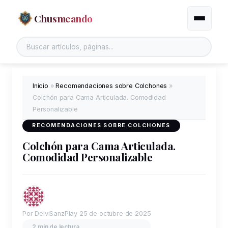
Chusmeando
Alternar
Buscar en el sitio
Inicio
»
Recomendaciones sobre Colchones
»
Colchón para Cama Articulada. Comodidad
Personalizable
RECOMENDACIONES SOBRE COLCHONES
Colchón para Cama Articulada.
Comodidad Personalizable
Por DeiviSanzPlay
25 de octubre de 2025
2 min de lectura