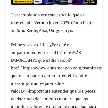
Te recomiendo ver este artículo que es
interesante:
Verano Joven 2025: Cómo Pedir
tu Bono Renfe, Alsa, Ouigo e Iryo
.
Primero, es <a title="¿Por qué el
empadronamiento es el trámite MÁS
IMPORTANTE que nadie valora?"
href="https://www.chusmeando.com/tramites/por
que-el-empadronamiento-es-el-tramite-
mas-
importante
-que-nadie-
valora/»>importante entender que los
peces
no
duermen
de la misma manera que los
mamíferos
. Aunque no tienen párpados para