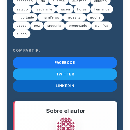
descanso
día
duerme
duermen
entorno
estado
fascinante
hacen
horas
humanos
importante
mamíferos
necesitan
noche
peces
pez
pregunta
preguntado
significa
sueño
COMPARTIR:
FACEBOOK
TWITTER
LINKEDIN
Sobre el autor