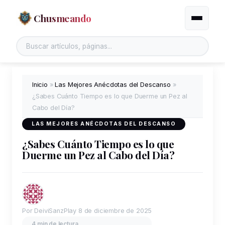
Chusmeando
Alternar
Buscar en el sitio
Inicio
»
Las Mejores Anécdotas del Descanso
»
¿Sabes Cuánto Tiempo es lo que Duerme un Pez al
Cabo del Día?
LAS MEJORES ANÉCDOTAS DEL DESCANSO
¿Sabes Cuánto Tiempo es lo que
Duerme un Pez al Cabo del Día?
Por DeiviSanzPlay
8 de diciembre de 2025
4 min de lectura