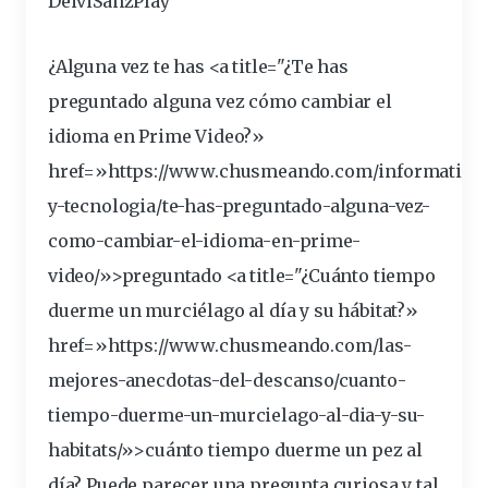
DeiviSanzPlay
¿Alguna vez te has <a title="¿Te has
preguntado
alguna vez cómo cambiar el
idioma en Prime Video?»
href=»https://www.chusmeando.com/informatica
y-tecnologia/te-has-preguntado-alguna-vez-
como-cambiar-el-idioma-en-prime-
video/»>preguntado <a title="¿Cuánto tiempo
duerme
un murciélago al
día
y su hábitat?»
href=»https://www.chusmeando.com/las-
mejores-anecdotas-del-
descanso
/cuanto-
tiempo-duerme-un-murcielago-al-dia-y-su-
habitats/»>cuánto tiempo duerme un
pez
al
día? Puede parecer una
pregunta
curiosa y tal