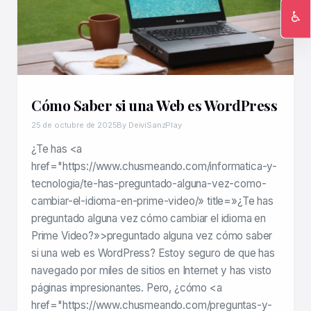
♿
Ac
Cómo Saber si una Web es WordPress
25 de octubre de 2025
By DeiviSanzPlay
¿Te has <a
href="https://www.chusmeando.com/informatica-y-
tecnologia/te-has-preguntado-alguna-vez-como-
cambiar-el-idioma-en-prime-video/» title=»¿Te has
preguntado alguna vez cómo cambiar el idioma en
Prime Video?»>preguntado alguna vez cómo saber
si una web es WordPress? Estoy seguro de que has
navegado por miles de sitios en Internet y has visto
páginas impresionantes. Pero, ¿cómo <a
href="https://www.chusmeando.com/preguntas-y-