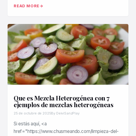
READ MORE
Que es Mezcla Heterogénea con 7
ejemplos de mezclas heterogéneas
25 de octubre de 2025
By DeiviSanzPlay
Si estás aquí, <a
href="https://www.chusmeando.com/limpieza-del-