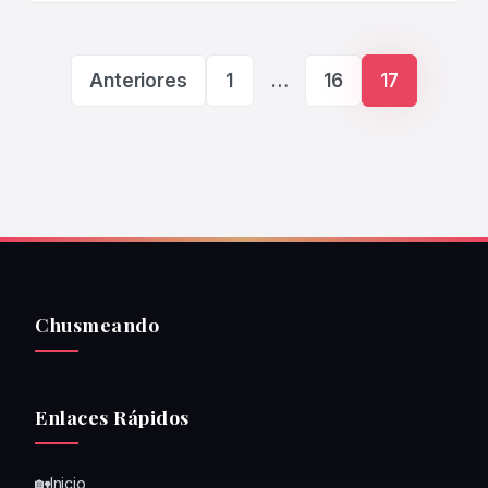
Paginación de ent
Anteriores
1
…
16
17
Chusmeando
Enlaces Rápidos
🏡Inicio