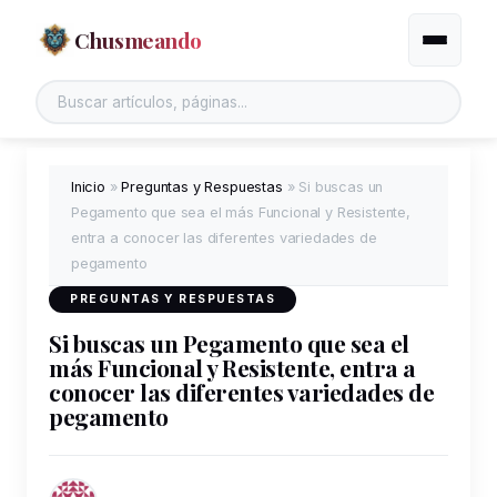
Chusmeando
Alternar
Inicio
»
Preguntas y Respuestas
»
Si buscas un
Pegamento que sea el más Funcional y Resistente,
entra a conocer las diferentes variedades de
pegamento
PREGUNTAS Y RESPUESTAS
Si buscas un Pegamento que sea el
más Funcional y Resistente, entra a
conocer las diferentes variedades de
pegamento