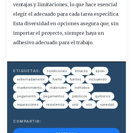
ventajas y limitaciones, lo que hace esencial
elegir el adecuado para cada tarea específica.
Esta diversidad en opciones asegura que, sin
importar el proyecto, siempre haya un
adhesivo adecuado para el trabajo.
ETIQUETAS:
condiciones
enlaces
epoxi
extremadamente
fuerte
fuertes
incluyendo
mantenimiento
materiales
métodos
pegamento
pegamentos
plásticos
químicos
reparaciones
resistencia
unir
uso
variedad
COMPARTIR: