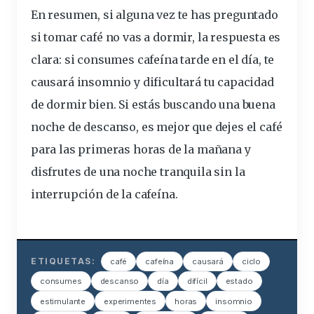
En resumen, si alguna vez te has
preguntado
si tomar café no vas a dormir
, la respuesta es
clara: si consumes cafeína tarde en el día,
te
causará insomnio
y dificultará tu capacidad
de dormir bien. Si estás buscando una buena
noche de descanso, es mejor que dejes el café
para las primeras horas de la mañana y
disfrutes de una noche tranquila sin la
interrupción de la cafeína.
ETIQUETAS:
café
cafeína
causará
ciclo
consumes
descanso
día
difícil
estado
estimulante
experimentes
horas
insomnio