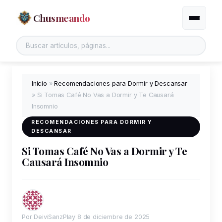
Chusmeando
Alternar
Buscar en el sitio
Inicio
»
Recomendaciones para Dormir y Descansar
»
Si Tomas Café No Vas a Dormir y Te Causará
Insomnio
RECOMENDACIONES PARA DORMIR Y
DESCANSAR
Si Tomas Café No Vas a Dormir y Te
Causará Insomnio
Por DeiviSanzPlay
8 de diciembre de 2025