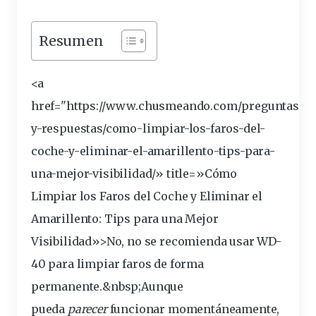
Resumen
<a
href="https://www.chusmeando.com/preguntas-
y-respuestas/como-
limpiar
-los-
faros
-del-
coche-y-
eliminar
-el-amarillento-tips-para-
una-mejor-visibilidad/» title=»Cómo
Limpiar los Faros del Coche y Eliminar el
Amarillento: Tips para una Mejor
Visibilidad»>No, no se
recomienda
usar WD-
40 para limpiar faros de forma
permanente
.&
nbsp
;Aunque
pueda
parecer
funcionar
momentáneamente,