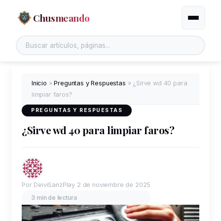
Chusmeando
Alternar
Buscar en el sitio
Inicio
»
Preguntas y Respuestas
»
¿Sirve wd 40 para
limpiar faros?
PREGUNTAS Y RESPUESTAS
¿Sirve wd 40 para limpiar faros?
Por DeiviSanzPlay
2 de noviembre de 2025
3 min de lectura