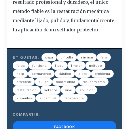
resultado profesional y duradero, el único
método
fiable es la restauración mecánica
mediante
lijado
,
pulido
y, fundamentalmente,
la aplicación de un sellador protector.
ETIQUETAS:
capa
dificulta
eliminar
faro
faros
funcionar
lijado
limpiar
método
nbsp
permanente
plástico
plazo
problema
protector
pulido
recomienda
recubrimiento
restauración
sellador
sirve
solución
solventes
superficial
transparente
COMPARTIR:
FACEBOOK