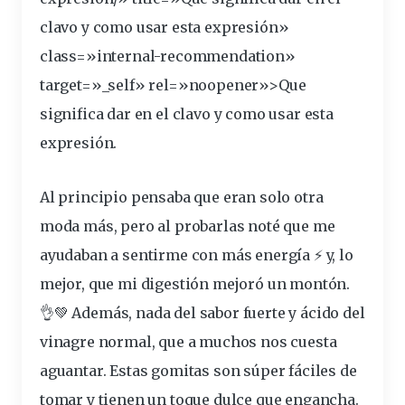
clavo y como usar esta
expresión
»
class=»internal-recommendation»
target=»_self» rel=»noopener»>Que
significa dar en el clavo y como usar esta
expresión.
Al principio
pensaba
que eran solo otra
moda
más, pero al
probarlas
noté que me
ayudaban
a
sentirme
con más
energía
⚡ y, lo
mejor, que mi
digestión
mejoró un montón.
👌💚 Además, nada del sabor fuerte y ácido del
vinagre normal, que a muchos nos cuesta
aguantar. Estas gomitas son súper fáciles de
tomar y tienen un toque dulce que engancha.