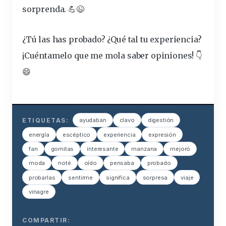
sorprenda. 💪😉
¿Tú las has probado? ¿Qué tal tu experiencia?
¡Cuéntamelo que me mola saber opiniones! 👇
😄
ETIQUETAS:
ayudaban
clavo
digestión
energía
escéptico
experiencia
expresión
fan
gomitas
interesante
manzana
mejoró
moda
noté
oído
pensaba
probado
probarlas
sentirme
significa
sorpresa
viaje
vinagre
COMPARTIR: