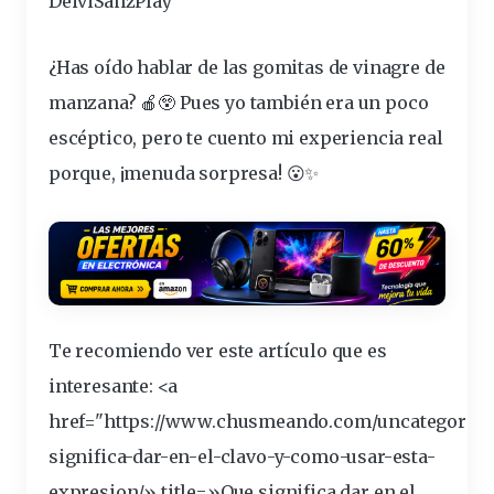
DeiviSanzPlay
¿Has
oído
hablar de las
gomitas
de
vinagre
de
manzana
? 🍎😲 Pues yo también era un poco
escéptico
, pero te cuento mi
experiencia
real
porque, ¡menuda
sorpresa
! 😮✨
Te recomiendo ver este artículo que es
interesante
: <a
href="https://www.chusmeando.com/uncategorize
significa
-dar-en-el-
clavo
-y-como-usar-esta-
expresion/» title=»Que significa dar en el