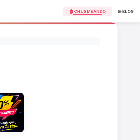
🏠CHUSMEANDO
📝BLOG